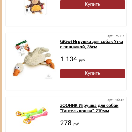
арт.: 75037
GiGwi Игрушка для собак Утка
с пищалкой, 36см
1 134
руб.
арт.: 16412
ЗООНИК Игрушка для собак
"Гантель кошка" 210мм
278
руб.