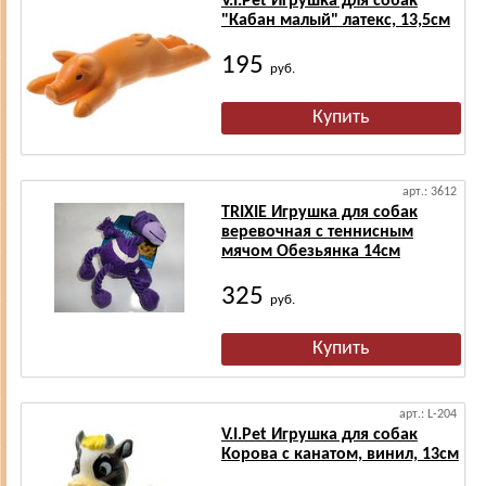
V.I.Pet Игрушка для собак
"Кабан малый" латекс, 13,5см
195
руб.
арт.: 3612
TRIXIE Игрушка для собак
веревочная с теннисным
мячом Обезьянка 14см
325
руб.
арт.: L-204
V.I.Pet Игрушка для собак
Корова с канатом, винил, 13см