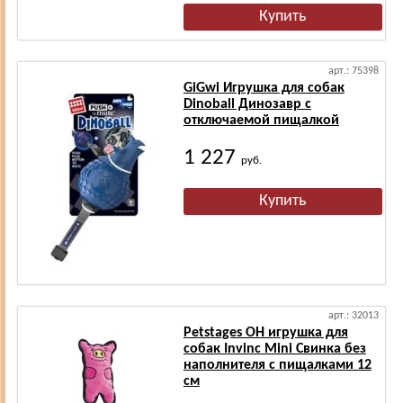
арт.: 75398
GiGwi Игрушка для собак
Dinoball Динозавр с
отключаемой пищалкой
1 227
руб.
арт.: 32013
Petstages OH игрушка для
собак Invinc Mini Свинка без
наполнителя с пищалками 12
см