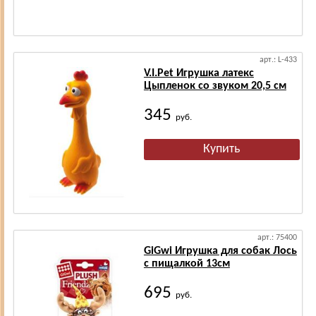
арт.: L-433
V.I.Pet Игрушка латекс
Цыпленок со звуком 20,5 см
345
руб.
арт.: 75400
GiGwi Игрушка для собак Лось
с пищалкой 13см
695
руб.