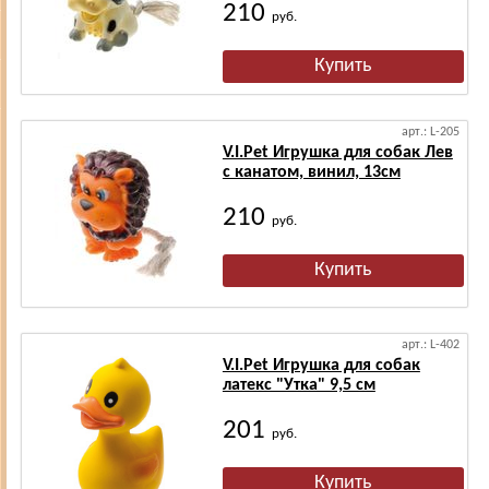
210
руб.
арт.: L-205
V.I.Pet Игрушка для собак Лев
с канатом, винил, 13см
210
руб.
арт.: L-402
V.I.Pet Игрушка для собак
латекс "Утка" 9,5 см
201
руб.