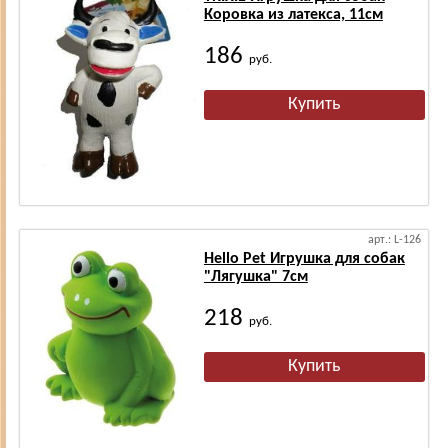
Коровка из латекса, 11см
186
руб.
арт.: L-126
Hello Pet Игрушка для собак
"Лягушка" 7см
218
руб.