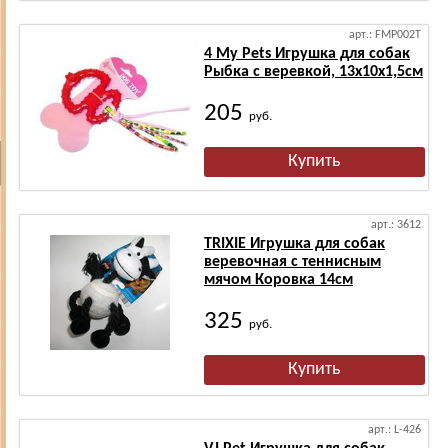
арт.: FMP002T
4 My Pets Игрушка для собак
Рыбка с веревкой, 13х10х1,5см
205
руб.
арт.: 3612
TRIXIE Игрушка для собак
веревочная с теннисным
мячом Коровка 14см
325
руб.
арт.: L-426