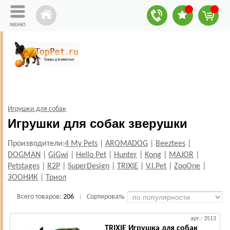
Игрушки для собак
Игрушки для собак зверушки
Производители:
4 My Pets
|
AROMADOG
|
Beeztees
|
DOGMAN
|
GiGwi
|
Hello Pet
|
Hunter
|
Kong
|
MAJOR
|
Petstages
|
R2P
|
SuperDesign
|
TRIXIE
|
V.I.Pet
|
ZooOne
|
ЗООНИК
|
Триол
Всего товаров:
206
Сортировать
|
арт.: 3513
TRIXIE Игрушка для собак