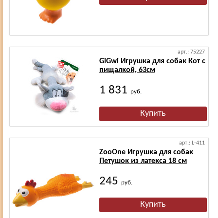
арт.: 75227
GiGwi Игрушка для собак Кот с
пищалкой, 63см
1 831
руб.
арт.: L-411
ZooOne Игрушка для собак
Петушок из латекса 18 см
245
руб.