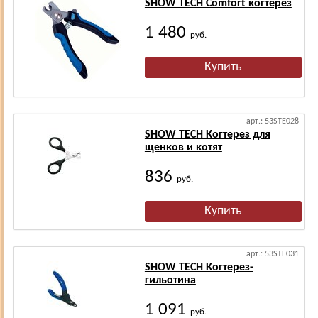
SHOW TECH Comfort когтерез
1 480
руб.
арт.: 53STE028
SHOW TECH Когтерез для
щенков и котят
836
руб.
арт.: 53STE031
SHOW TECH Когтерез-
гильотина
1 091
руб.