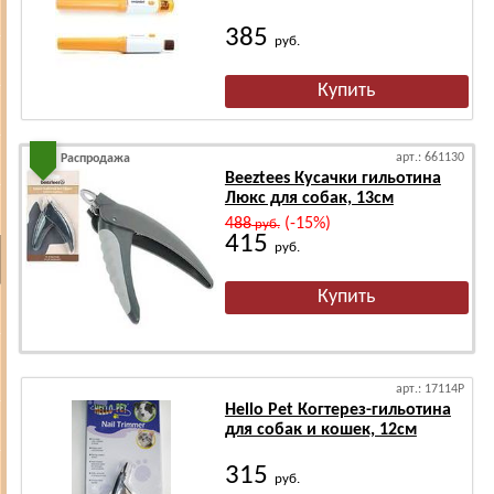
385
руб.
арт.: 661130
Распродажа
Beeztees Кусачки гильотина
Люкс для собак, 13см
488
(-15%)
руб.
415
руб.
арт.: 17114P
Hello Pet Когтерез-гильотина
для собак и кошек, 12см
315
руб.