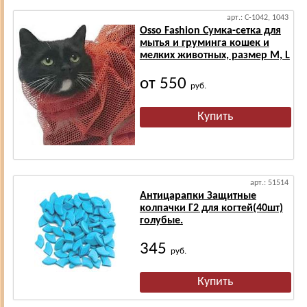
арт.: С-1042, 1043
Osso Fashion Сумка-сетка для
мытья и груминга кошек и
мелких животных, размер M, L
от 550
руб.
арт.: 51514
Антицарапки Защитные
колпачки Г2 для когтей(40шт)
голубые.
345
руб.