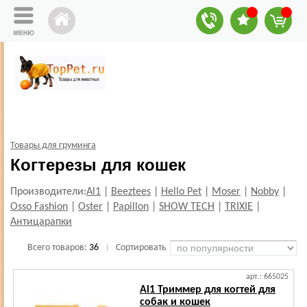
Товары для груминга
Когтерезы для кошек
Производители:
Al1
|
Beeztees
|
Hello Pet
|
Moser
|
Nobby
|
Osso Fashion
|
Oster
|
Papillon
|
SHOW TECH
|
TRIXIE
|
Антицарапки
Всего товаров:
36
Сортировать
|
арт.: 665025
Al1 Триммер для когтей для
собак и кошек