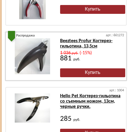
арт.: 661272
Распродажа
Beeztees Profur Когтерез-
гильотина, 13,5см
1 036
(-15%)
руб.
881
руб.
арт.: 1004
Hello Pet Когтерез-гильотина
со съемным ножом, 13см,
черные ручки.
285
руб.