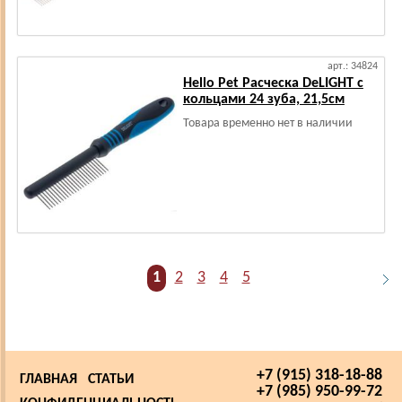
арт.: 34824
Hello Pet Расческа DeLIGHT с
кольцами 24 зуба, 21,5см
Товара временно нет в наличии
1
2
3
4
5
+7 (915) 318-18-88
ГЛАВНАЯ
СТАТЬИ
+7 (985) 950-99-72