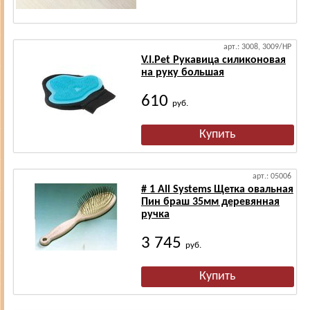
арт.: 3008, 3009/HP
V.I.Pet Рукавица силиконовая
на руку большая
610
руб.
арт.: 05006
# 1 All Systems Щетка овальная
Пин браш 35мм деревянная
ручка
3 745
руб.