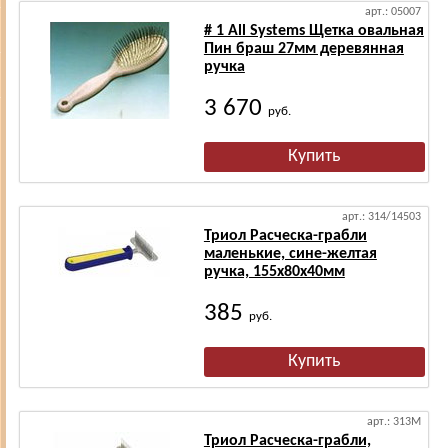
арт.: 05007
# 1 All Systems Щетка овальная
Пин браш 27мм деревянная
ручка
3 670
руб.
арт.: 314/14503
Триол Расческа-грабли
маленькие, сине-желтая
ручка, 155х80х40мм
385
руб.
арт.: 313M
Триол Расческа-грабли,