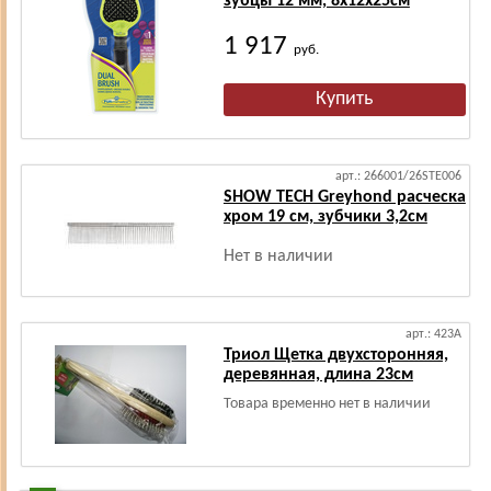
зубцы 12 мм, 8х12х25см
1 917
руб.
арт.: 266001/26STE006
SHOW TECH Greyhond расческа
хром 19 см, зубчики 3,2см
Нет в наличии
арт.: 423А
Триол Щетка двухсторонняя,
деревянная, длина 23см
Товара временно нет в наличии