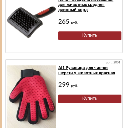
для животных средняя
длинный корд
265
руб.
арт.: 2001
Al1 Рукавица для чистки
шерсти у животных красная
299
руб.