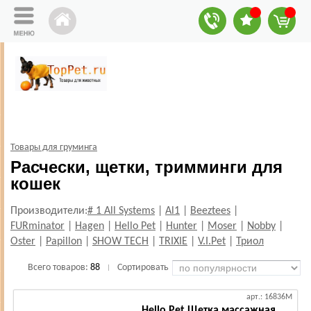
Товары для груминга
Расчески, щетки, тримминги для
кошек
Производители:
# 1 All Systems
|
Al1
|
Beeztees
|
FURminator
|
Hagen
|
Hello Pet
|
Hunter
|
Moser
|
Nobby
|
Oster
|
Papillon
|
SHOW TECH
|
TRIXIE
|
V.I.Pet
|
Триол
Всего товаров:
88
Сортировать
|
арт.: 16836M
Hello Pet Щетка массажная