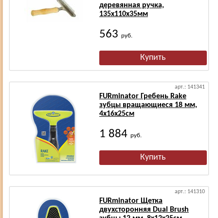
деревянная ручка,
135х110х35мм
563
руб.
арт.: 141341
FURminator Гребень Rake
зубцы вращающиеся 18 мм,
4х16х25см
1 884
руб.
арт.: 141310
FURminator Щетка
двухсторонняя Dual Brush