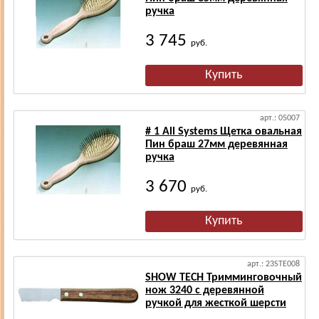
ручка
3 745
руб.
арт.: 05007
# 1 All Systems Щетка овальная
Пин браш 27мм деревянная
ручка
3 670
руб.
арт.: 23STE008
SHOW TECH Тримминговочный
нож 3240 с деревянной
ручкой для жесткой шерсти