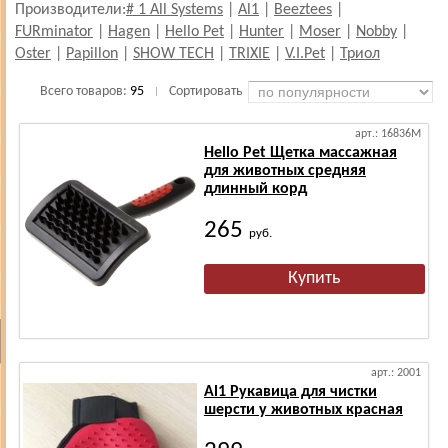
Производители:
# 1 All Systems
|
Al1
|
Beeztees
|
FURminator
|
Hagen
|
Hello Pet
|
Hunter
|
Moser
|
Nobby
|
Oster
|
Papillon
|
SHOW TECH
|
TRIXIE
|
V.I.Pet
|
Триол
Всего товаров:
95
Сортировать
|
арт.: 16836M
Hello Pet Щетка массажная
для животных средняя
длинный корд
265
руб.
арт.: 2001
Al1 Рукавица для чистки
шерсти у животных красная