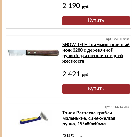
2 190
руб.
арт.: 23STE010
SHOW TECH Тримминговочный
нож 3280 с деревянной
ручкой для шерсти средней
жесткости
2 421
руб.
арт.: 314/14503
Триол Расческа-грабли
маленькие, сине-желтая
ручка, 155х80х40мм
385