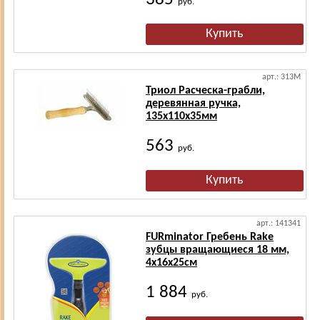
руб.
арт.: 313M
Триол Расческа-грабли,
деревянная ручка,
135х110х35мм
563
руб.
арт.: 141341
FURminator Гребень Rake
зубцы вращающиеся 18 мм,
4х16х25см
1 884
руб.