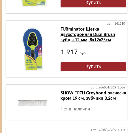
арт.: 141310
FURminator Щетка
двухсторонняя Dual Brush
зубцы 12 мм, 8х12х25см
1 917
руб.
арт.: 266001/26STE006
SHOW TECH Greyhond расческа
хром 19 см, зубчики 3,2см
Нет в наличии
арт.: 263882/26STE003