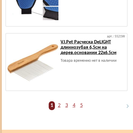
арт.: 5521W
V.I.Pet Расческа DeLIGHT
длиннозубая 6,5см на
дерев.основании 22х6.5см
Товара временно нет в наличии
1
2
3
4
5