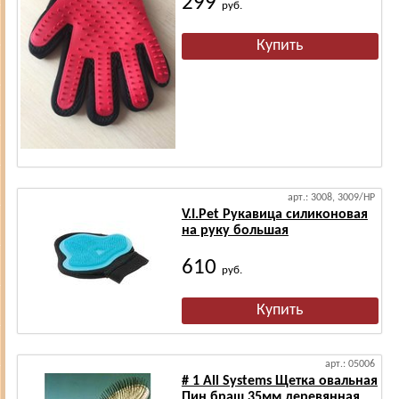
299
руб.
арт.: 3008, 3009/HP
V.I.Pet Рукавица силиконовая
на руку большая
610
руб.
арт.: 05006
# 1 All Systems Щетка овальная
Пин браш 35мм деревянная