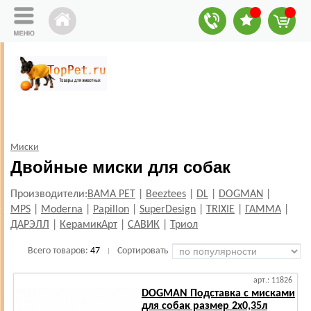
Миски
Двойные миски для собак
Производители:
BAMA PET
|
Beeztees
|
DL
|
DOGMAN
|
MPS
|
Moderna
|
Papillon
|
SuperDesign
|
TRIXIE
|
ГАММА
|
ДАРЭЛЛ
|
КерамикАрт
|
САВИК
|
Триол
Всего товаров:
47
Сортировать
|
арт.: 11826
DOGMAN Подставка с мисками
для собак размер 2х0,35л