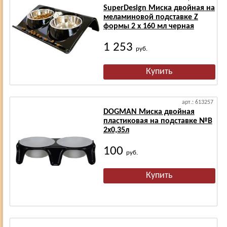
SuperDesign Миска двойная на
меламиновой подставке Z
формы 2 х 160 мл черная
1 253
руб.
арт.: 613257
DOGMAN Миска двойная
пластиковая на подставке №В
2х0,35л
100
руб.