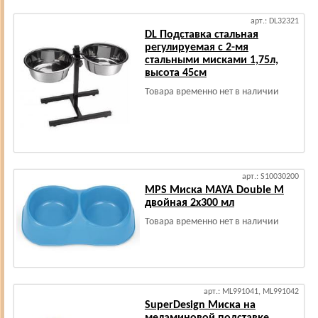
арт.: DL32321
DL Подставка стальная
регулируемая с 2-мя
стальными мисками 1,75л,
высота 45см
Товара временно нет в наличии
арт.: S10030200
MPS Миска MAYA Double M
двойная 2x300 мл
Товара временно нет в наличии
арт.: ML991041, ML991042
SuperDesign Миска на