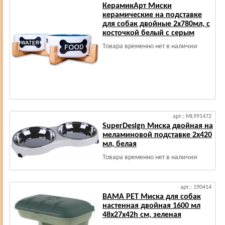
КерамикАрт Миски
керамические на подставке
для собак двойные 2х780мл, с
косточкой белый с серым
Товара временно нет в наличии
арт.: ML991472
SuperDesign Миска двойная на
меламиновой подставке 2х420
мл, белая
Товара временно нет в наличии
арт.: 190414
BAMA PET Миска для собак
настенная двойная 1600 мл
48х27х42h см, зеленая