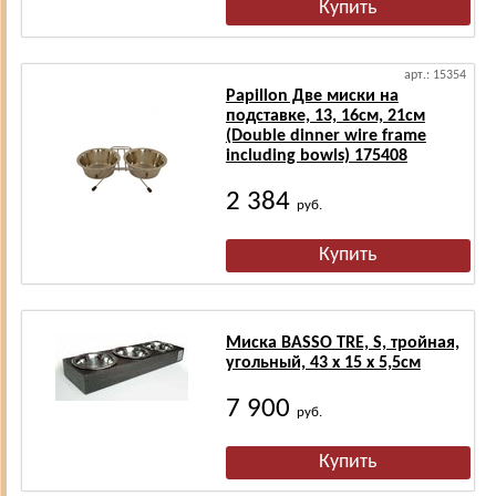
арт.: 15354
Papillon Две миски на
подставке, 13, 16см, 21см
(Double dinner wire frame
including bowls) 175408
2 384
руб.
Миска BASSO TRE, S, тройная,
угольный, 43 x 15 x 5,5см
7 900
руб.