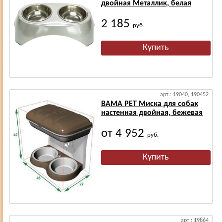
двойная Металлик, белая
2 185
руб.
арт.: 19040, 190452
BAMA PET Миска для собак
настенная двойная, бежевая
от 4 952
руб.
арт.: 19864