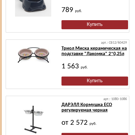
789
руб.
арт.: CB12/60429
Триол Миска керамическая на
подставке "Лакомка" 2*0,25л
1 563
руб.
арт.: 1080-1086
ДАРЭЛЛ Кормушка ЕСО
регулируемая черная
от 2 572
руб.