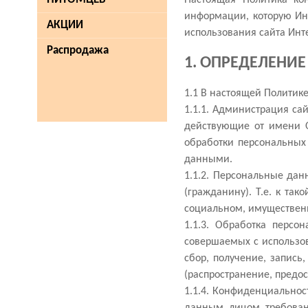
Настоящая Политика ко
информации, которую Инт
АКЦИИ
использования сайта Инт
Распродажа
1. ОПРЕДЕЛЕНИ
1.1 В настоящей Полити
1.1.1. Администрация са
действующие от имени О
обработки персональных
данными.
1.1.2. Персональные да
(гражданину). Т.е. к та
социальном, имущественн
1.1.3. Обработка персо
совершаемых с использов
сбор, получение, запись
(распространение, предо
1.1.4. Конфиденциально
данным лицом требовани