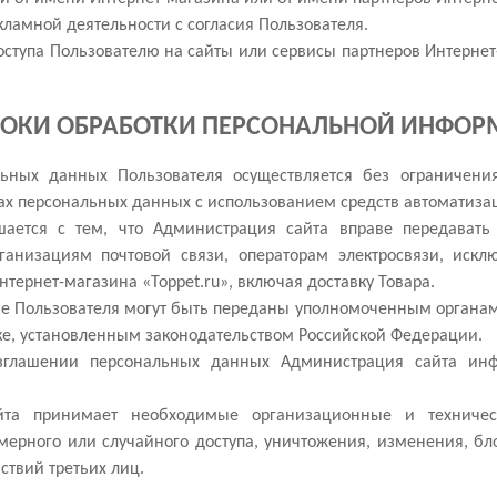
кламной деятельности с согласия Пользователя.
доступа Пользователю на сайты или сервисы партнеров Интерне
СРОКИ ОБРАБОТКИ ПЕРСОНАЛЬНОЙ ИНФО
альных данных Пользователя осуществляется без ограничен
 персональных данных с использованием средств автоматизаци
ашается с тем, что Администрация сайта вправе передават
ганизациям почтовой связи, операторам электросвязи, искл
тернет-магазина «Toppet.ru», включая доставку Товара.
е Пользователя могут быть переданы уполномоченным органам
ке, установленным законодательством Российской Федерации.
азглашении персональных данных Администрация сайта инф
айта принимает необходимые организационные и технич
мерного или случайного доступа, уничтожения, изменения, бло
твий третьих лиц.