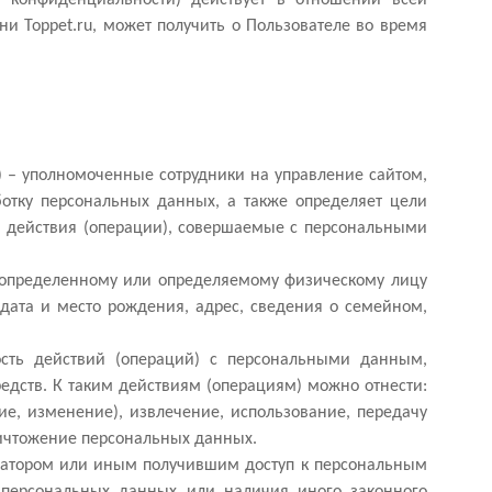
 конфиденциальности) действует в отношении всей
и Toppet.ru, может получить о Пользователе во время
а) – уполномоченные сотрудники на управление сайтом,
отку персональных данных, а также определяет цели
, действия (операции), совершаемые с персональными
 определенному или определяемому физическому лицу
, дата и место рождения, адрес, сведения о семейном,
ость действий (операций) с персональными данным,
едств. К таким действиям (операциям) можно отнести:
ие, изменение), извлечение, использование, передачу
ничтожение персональных данных.
ратором или иным получившим доступ к персональным
 персональных данных или наличия иного законного