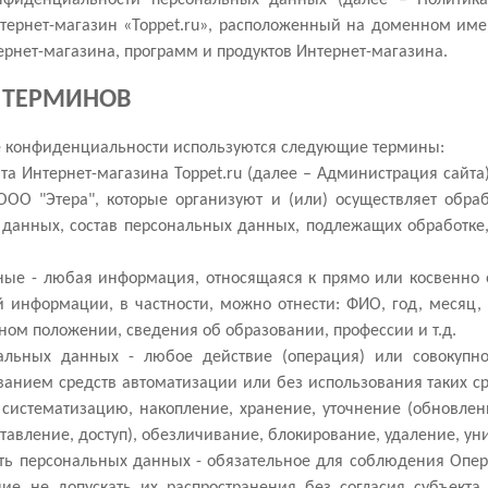
нфиденциальности персональных данных (далее – Политика
ернет-магазин «Toppet.ru», расположенный на доменном имен
ернет-магазина, программ и продуктов Интернет-магазина.
Е ТЕРМИНОВ
ке конфиденциальности используются следующие термины:
йта Интернет-магазина Toppet.ru (далее – Администрация сайт
ОО "Этера", которые организуют и (или) осуществляет обраб
 данных, состав персональных данных, подлежащих обработке
нные - любая информация, относящаяся к прямо или косвенно
кой информации, в частности, можно отнести: ФИО, год, месяц
ом положении, сведения об образовании, профессии и т.д.
нальных данных - любое действие (операция) или совокупн
анием средств автоматизации или без использования таких ср
, систематизацию, накопление, хранение, уточнение (обновлен
ставление, доступ), обезличивание, блокирование, удаление, у
сть персональных данных - обязательное для соблюдения Опе
е не допускать их распространения без согласия субъекта