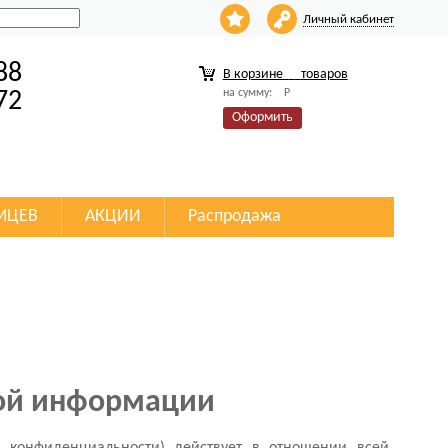
Личный кабинет
88
В корзине
товаров
на сумму:
Р
72
Оформить
МЦЕВ
АКЦИИ
Распродажа
ной информации