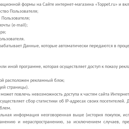
рационной формы на Сайте интернет-магазина «Toppet.ru» и 
ество Пользователя;
н Пользователя;
очты (e-mail);
ара;
ользователя.
брабатывает Данные, которые автоматически передаются в проце
ли иной программе, которая осуществляет доступ к показу рекл
рой расположен рекламный блок;
ей страницы).
es может повлечь невозможность доступа к частям сайта Интерн
осуществляет сбор статистики об IP-адресах своих посетителе
облем.
альная информация неоговоренная выше (история покупок, ис
нению и нераспространению, за исключением случаев, пред