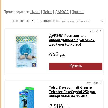
Производители:
Hydor
|
Tetra
|
ДАРЭЛЛ
|
Тритон
Всего товаров:
77
Сортировать
|
арт.: 7103
ДАРЭЛЛ Распылитель
аквариумный с присоской
двойной (блистер)
663
руб.
арт.: 151567
Tetra Внутренний фильтр
Tetratec EasyCrystal 250 для
аквариумов до 15-40л
2 586
руб.