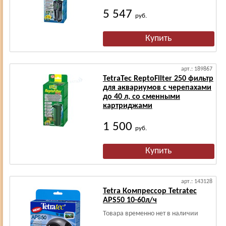
5 547
руб.
арт.: 189867
TetraTec ReptoFilter 250 фильтр
для аквариумов с черепахами
до 40 л, со сменными
картриджами
1 500
руб.
арт.: 143128
Tetra Компрессор Tetratec
APS50 10-60л/ч
Товара временно нет в наличии