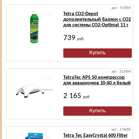
арт.: 751859
Tetra CO2-Depot
дополнительный баллон с СО2
для системы CO2-Optimat 11 г
739
руб.
арт.: 212404
TetraTec AРS 50 компрессор
для аквариумов 10-60 л белый
2 165
руб.
арт.: 174689
Tetra Tec EasyCrystal 600 Filter