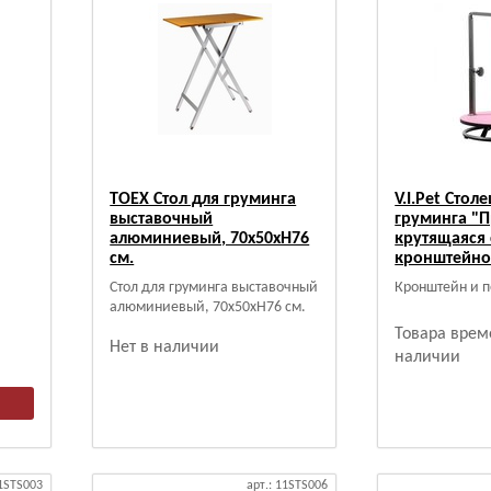
TOEX Стол для груминга
V.I.Pet Сто
выставочный
груминга "П
алюминиевый, 70х50хН76
крутящаяся 
см.
кронштейно
Стол для груминга выставочный
Кронштейн и п
алюминиевый, 70х50хН76 см.
Товара врем
Нет в наличии
наличии
11STS003
арт.: 11STS006