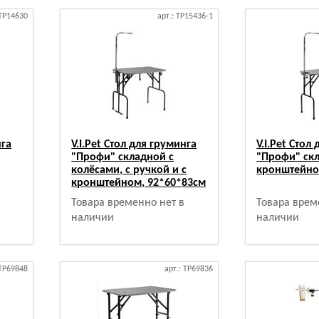
 TP14630
арт.: TP15436-1
нга
V.I.Pet Стол для груминга
V.I.Pet Стол
"Профи" складной с
"Профи" ск
колёсами, с ручкой и с
кронштейно
кронштейном, 92*60*83см
Товара временно нет в
Товара врем
наличии
наличии
 TP69848
арт.: TP69836