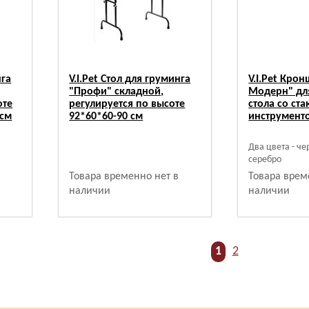
нга
V.I.Pet Стол для груминга
V.I.Pet Кро
"Профи" складной,
Модерн" дл
оте
регулируется по высоте
стола со ст
 см
92*60*60-90 см
инструмент
Два цвета - ч
серебро
Товара временно нет в
Товара врем
наличии
наличии
1
2