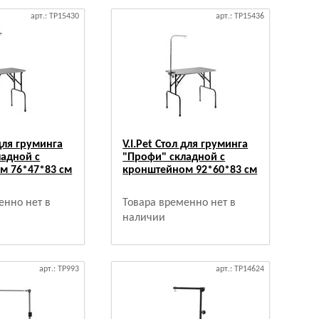
арт.: TP15430
арт.: TP15436
 для груминга
V.I.Pet Стол для груминга
ладной с
"Профи" складной с
м 76*47*83 см
кронштейном 92*60*83 см
енно нет в
Товара временно нет в
наличии
арт.: TP993
арт.: TP14624