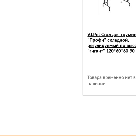
V.I.Pet Стол для груми
"Профи" складной,
регулируемый по выс
"гигант" 120*60*60-90
Товара временно нет в
наличии