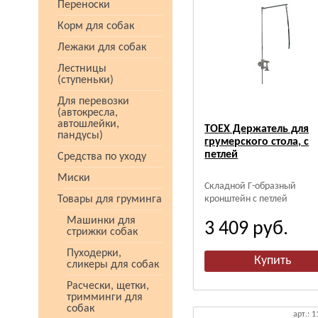
Переноски
Корм для собак
Лежаки для собак
Лестницы
(ступеньки)
Для перевозки
(автокресла,
автошлейки,
TOEX Держатель для
пандусы)
грумерского стола, с
петлей
Средства по уходу
Миски
Складной Г-образный
Товары для груминга
кронштейн с петлей
Машинки для
3 409
руб.
стрижки собак
Пуходерки,
сликеры для собак
Расчески, щетки,
тримминги для
собак
арт.: 