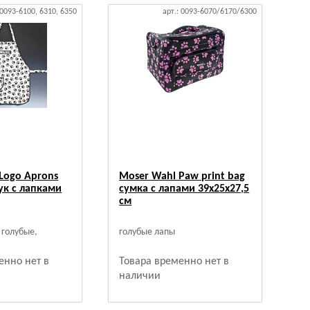
 0093-6100, 6310, 6350
арт.: 0093-6070/6170/6300
Logo Aprons
Moser Wahl Paw print bag
ук с лапками
сумка с лапами 39x25x27,5
см
 голубые,
голубые лапы
енно нет в
Товара временно нет в
наличии