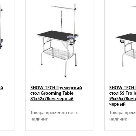
ий
SHOW TECH Грумерский
SHOW TECH 
стол Grooming Table
стол SS Troll
81x52x78см, черный
95x55x78см 
черный
Товара временно нет в
Товара врем
наличии
наличии