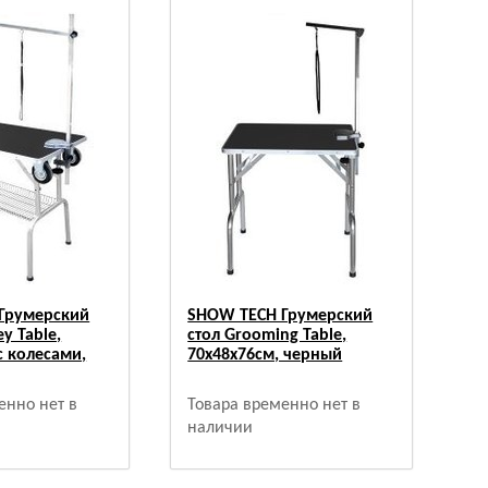
Грумерский
SHOW TECH Грумерский
ey Table,
стол Grooming Table,
с колесами,
70x48x76см, черный
енно нет в
Товара временно нет в
наличии