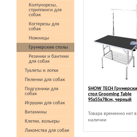
Колтунорезы,
стриппинги для
собак
Когтерезы для
собак
Ножницы
Грумерские столы
Резинки и бантики
для собак
Туалеты и лотки
Пеленки для собак
SHOW TECH Грумерск
Подгузники для
собак
стол Grooming Table
95x55x78см, черный
Игрушки для собак
Витамины
Товара временно нет в
наличии
Клетки, вольеры
Лакомства для собак