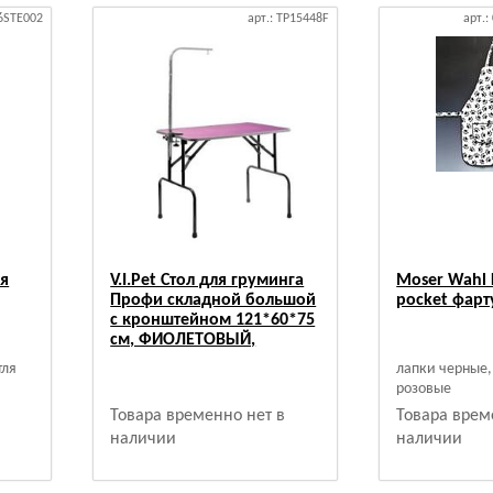
16STE002
арт.: TP15448F
арт.:
я
V.I.Pet Стол для груминга
Moser Wahl 
Профи складной большой
pocket фарт
с кронштейном 121*60*75
см, ФИОЛЕТОВЫЙ,
тля
лапки черные,
розовые
Товара временно нет в
Товара врем
наличии
наличии