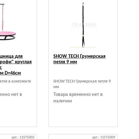
лешница для
SHOW TECH Грумерская
рофи" круглая
петля 9 мм
с
м D=46см
етля в комплекте
SHOW TECH Грумерская петля 9
мм
енно нет в
Товара временно нет в
наличии
арт.: 11STS002
арт.: 11STS009