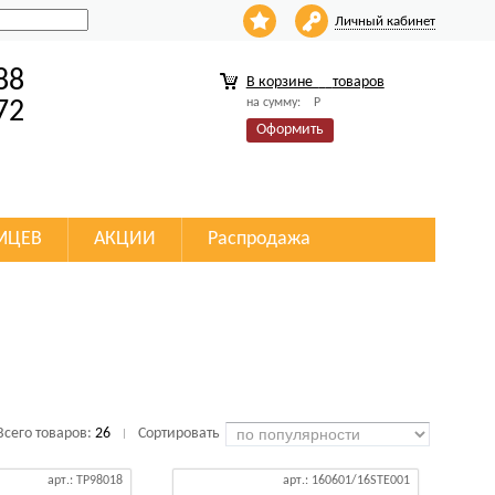
Личный кабинет
88
В корзине
товаров
на сумму:
Р
72
Оформить
МЦЕВ
АКЦИИ
Распродажа
Всего товаров:
26
Сортировать
|
арт.: TP98018
арт.: 160601/16STE001