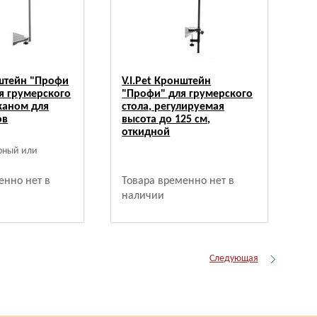
нштейн "Профи
V.I.Pet Кронштейн
я грумерского
"Профи" для грумерского
аканом для
стола, регулируемая
ов
высота до 125 см,
откидной
ерный или
енно нет в
Товара временно нет в
наличии
Следующая