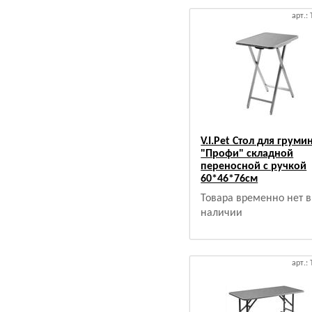
арт.:
V.I.Pet Стол для груми
"Профи" складной
переносной с ручкой
60*46*76см
Товара временно нет в
наличии
арт.: