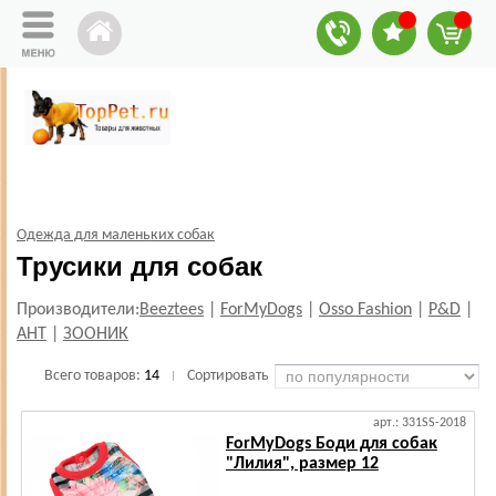
Одежда для маленьких собак
Трусики для собак
Производители:
Beeztees
|
ForMyDogs
|
Osso Fashion
|
P&D
|
АНТ
|
ЗООНИК
Всего товаров:
14
Сортировать
|
арт.: 331SS-2018
ForMyDogs Боди для собак
"Лилия", размер 12