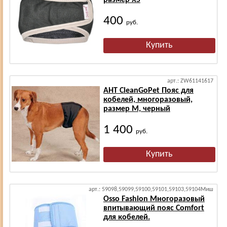
размер XS
400
руб.
арт.: ZW61141617
АНТ CleanGoPet Пояс для
кобелей, многоразовый,
размер М, черный
1 400
руб.
арт.: 59098,59099,59100,59101,59103,59104Миш
Osso Fashion Многоразовый
впитывающий пояс Comfort
для кобелей.