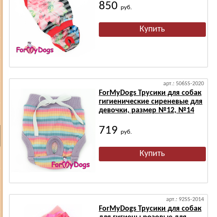
850
руб.
арт.: 506SS-2020
ForMyDogs Трусики для собак
гигиенические сиреневые для
девочки, размер №12, №14
719
руб.
арт.: 92SS-2014
ForMyDogs Трусики для собак