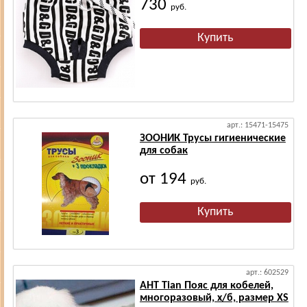
730
руб.
арт.: 15471-15475
ЗООНИК Трусы гигиенические
для собак
от 194
руб.
арт.: 602529
АНТ Tian Пояс для кобелей,
многоразовый, х/б, размер XS