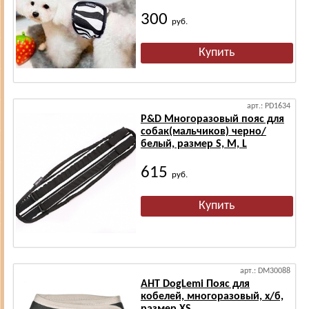
300
руб.
арт.: PD1634
P&D Многоразовый пояс для
собак(мальчиков) черно/
белый, размер S, M, L
615
руб.
арт.: DM30088
АНТ DogLemi Пояс для
кобелей, многоразовый, х/б,