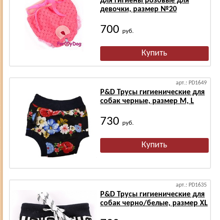
для гигиены розовые для
девочки, размер №20
700
руб.
арт.: PD1649
P&D Трусы гигиенические для
собак черные, размер М, L
730
руб.
арт.: PD1635
P&D Трусы гигиенические для
собак черно/белые, размер XL