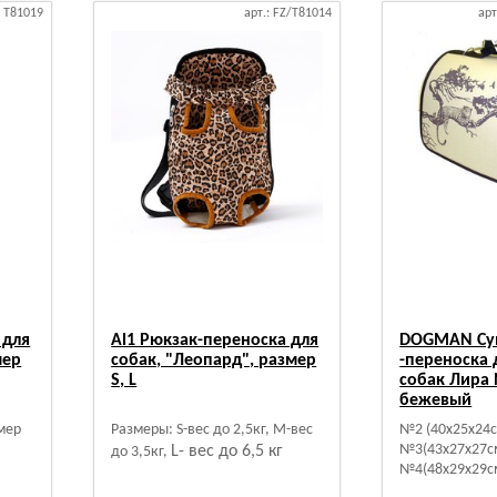
: T81019
арт.: FZ/T81014
арт
 для
Al1 Рюкзак-переноска для
DOGMAN Су
мер
собак, "Леопард", размер
-переноска 
S, L
собак Лира
бежевый
змер
Размеры: S-вес до 2,5кг, М-вес
№2 (40х25х24с
№3(43х27х27с
L- вес до 6,5 кг
до 3,5кг,
№4(48х29х29с