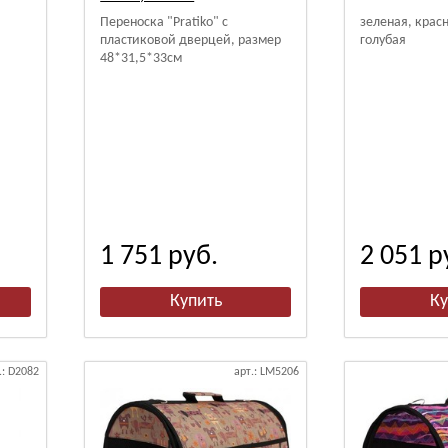
Переноска "Pratiko" с
зеленая, красн
пластиковой дверцей, размер
голубая
48*31,5*33см
1 751
руб.
2 051
р
.: D2082
арт.: LM5206