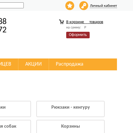
Личный кабинет
88
В корзине
товаров
на сумму:
Р
72
Оформить
МЦЕВ
АКЦИИ
Распродажа
аки
Рюкзаки - кенгуру
ля собак
Корзины