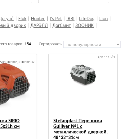
Догуш)
|
Fluk
|
Hunter
|
I's Pet
|
IBBI
|
LifeDog
|
Lion
|
овый дворик
|
ДАРЭЛЛ
|
ДогСмит
|
ЗООНИК
|
сего товаров:
184
Сортировать
|
арт.: 11561
,S01010102,S01010107
ка SIRIO
Stefanplast Переноска
,5х31h см
Gulliver №1 с
металлической дверкой,
48*32*31см