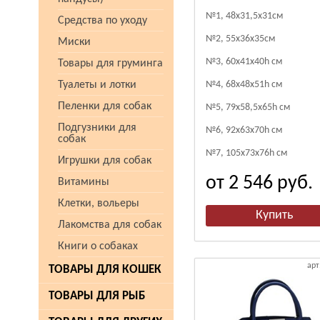
№1, 48х31,5х31см
Средства по уходу
№2, 55х36х35см
Миски
№3, 60х41х40h см
Товары для груминга
Туалеты и лотки
№4, 68х48х51h см
Пеленки для собак
№5, 79х58,5х65h см
Подгузники для
№6, 92х63х70h см
собак
№7, 105х73х76h см
Игрушки для собак
от 2 546
руб.
Витамины
Клетки, вольеры
Лакомства для собак
Книги о собаках
арт
ТОВАРЫ ДЛЯ КОШЕК
ТОВАРЫ ДЛЯ РЫБ