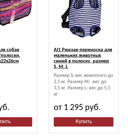
для собак
Al1 Рюкзак-переноска для
/полоски,
маленьких животных
х22х26см
синий в полоску, размер
S, М, L
Размер S: вес животного до
2,5 кг.
Размер M:
вес до
3,5 кг.
Размер L: вес до 5,5
кг
уб.
от 1 295
руб.