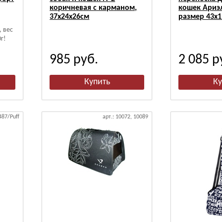
коричневая с карманом,
кошек Ариэл
37х24х26см
размер 43х
, вес
г!
985
руб.
2 085
р
487/Puff
арт.: 10072, 10089