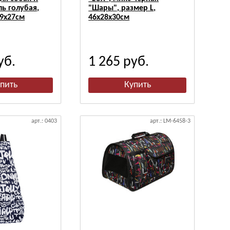
ь голубая,
"Шары", размер L,
19х27см
46х28х30см
уб.
1 265
руб.
арт.: 0403
арт.: LM-6458-3