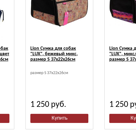
обак
Lion Сумка для собак
Lion Сумка 
цвет
"LUX", бежевый микс,
"LUX", микс
26см
размер S 37х22х26см
размер S 37
размер S 37х22х26см
1 250
руб.
1 250
р