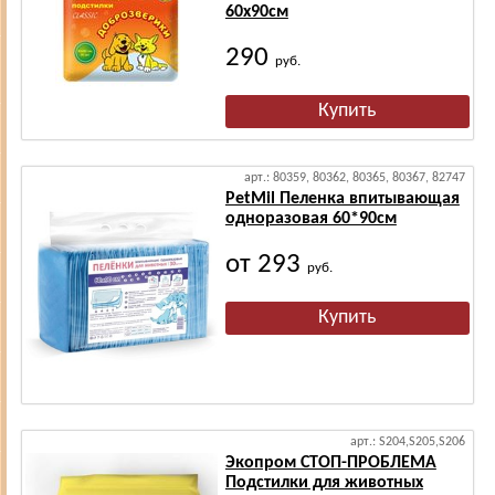
60х90см
290
руб.
арт.: 80359, 80362, 80365, 80367, 82747
PetMil Пеленка впитывающая
одноразовая 60*90см
от 293
руб.
арт.: S204,S205,S206
Экопром СТОП-ПРОБЛЕМА
Подстилки для животных