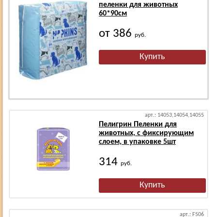
пеленки для животных
60*90см
от 386
руб.
арт.: 14053,14054,14055
Пелигрин Пеленки для
животных, с фиксирующим
слоем, в упаковке 5шт
314
руб.
арт.: F506