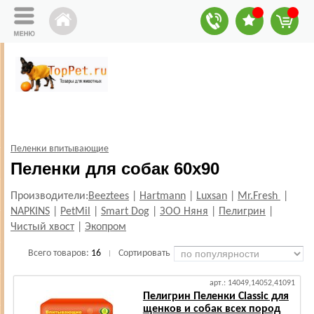
Пеленки впитывающие
Пеленки для собак 60х90
Производители:
Beeztees
|
Hartmann
|
Luxsan
|
Mr.Fresh
|
NAPKINS
|
PetMil
|
Smart Dog
|
ЗОО Няня
|
Пелигрин
|
Чистый хвост
|
Экопром
Всего товаров:
16
Сортировать
|
арт.: 14049,14052,41091
Пелигрин Пеленки Classic для
щенков и собак всех пород