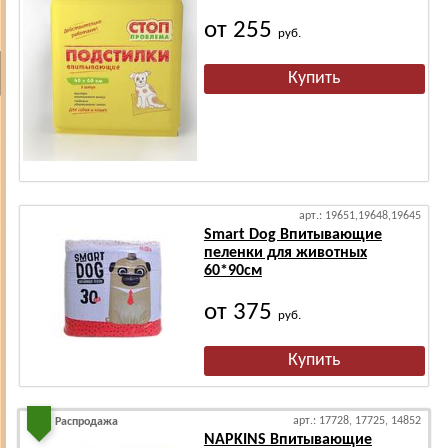
от 255
руб.
арт.: 19651,19648,19645
Smart Dog Впитывающие
пеленки для животных
60*90см
от 375
руб.
арт.: 17728, 17725, 14852
Распродажа
NAPKINS Впитывающие