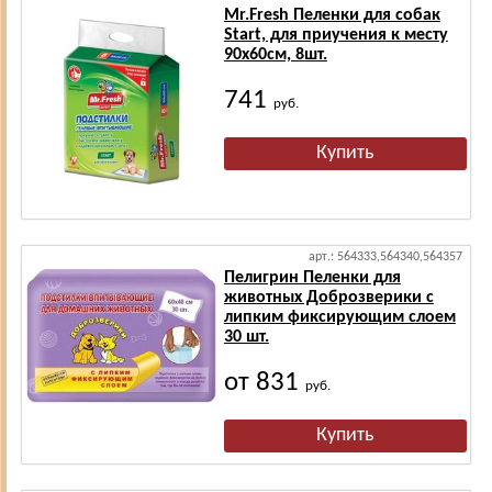
Mr.Fresh Пеленки для собак
Start, для приучения к месту
90х60см, 8шт.
741
руб.
арт.: 564333,564340,564357
Пелигрин Пеленки для
животных Доброзверики с
липким фиксирующим слоем
30 шт.
от 831
руб.