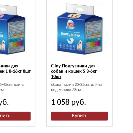
зники для
Cliny Подгузники для
ек L 8-16кг 8шт
собак и кошек S 3-6кг
10шт
35-45см, длина
обхват талии 25-35см, длина
см
подгузника 38см
уб.
1 058
руб.