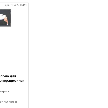
арт.: 18405-18411
опона для
еоперационная
мотри в
енно нет в