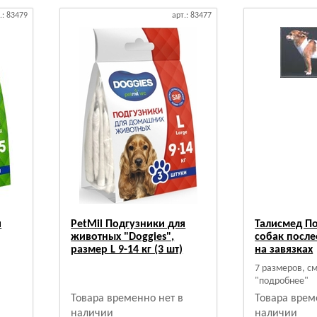
.: 83479
арт.: 83477
я
PetMil Подгузники для
Талисмед П
животных "Doggies",
собак посл
размер L 9-14 кг (3 шт)
на завязках
7 размеров, с
"подробнее"
Товара временно нет в
Товара врем
наличии
наличии