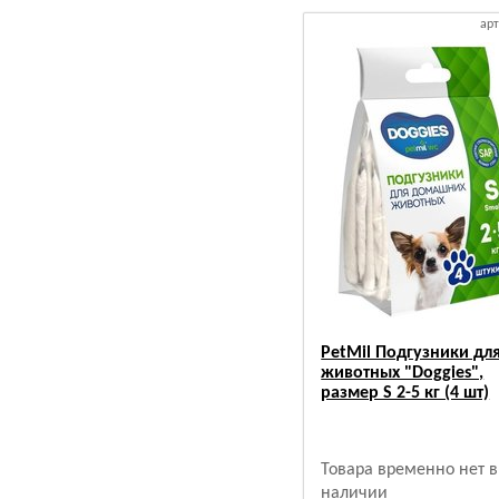
арт
PetMil Подгузники дл
животных "Doggies",
размер S 2-5 кг (4 шт)
Товара временно нет в
наличии