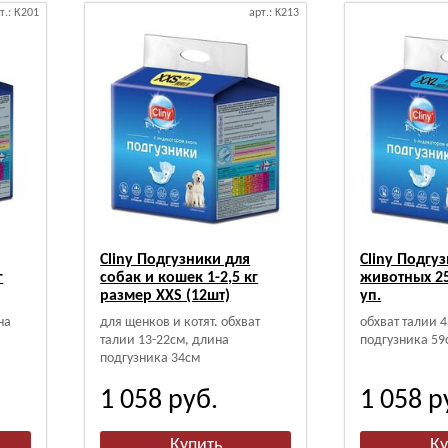
т.: К201
арт.: K213
Cliny Подгузники для
Cliny Подгу
г
собак и кошек 1-2,5 кг
животных 25
размер XXS (12шт)
уп.
на
для щенков и котят. обхват
обхват талии 
талии 13-22см, длина
подгузника 59
подгузника 34см
1 058
руб.
1 058
р