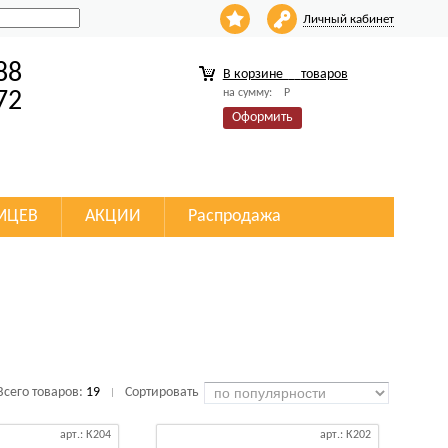
Личный кабинет
88
В корзине
товаров
на сумму:
Р
72
Оформить
МЦЕВ
АКЦИИ
Распродажа
Всего товаров:
19
Сортировать
|
арт.: К204
арт.: К202