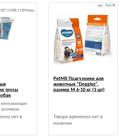
арт.: 83478
59387,59388,57389Миш
n
PetMil Подгузники для
вые
животных "Doggies",
е трусы
размер М 6-10 кг (3 шт)
собак
е впитывающие
8 размеров.
енно нет в
Товара временно нет в
наличии