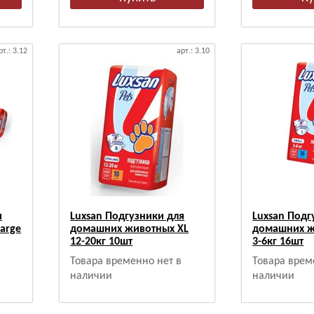
рт.: 3.12
арт.: 3.10
я
Luxsan Подгузники для
Luxsan Подг
arge
домашних животных XL
домашних ж
12-20кг 10шт
3-6кг 16шт
Товара временно нет в
Товара врем
наличии
наличии