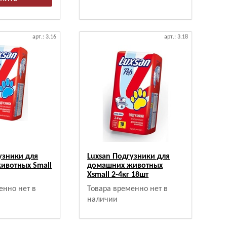
арт.: 3.16
арт.: 3.18
узники для
Luxsan Подгузники для
ивотных Small
домашних животных
Xsmall 2-4кг 18шт
енно нет в
Товара временно нет в
наличии