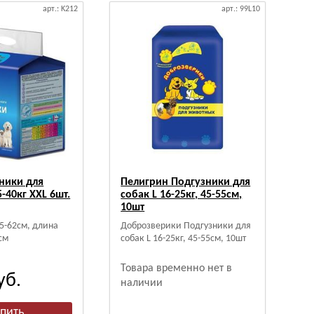
арт.: K212
арт.: 99L10
зники для
Пелигрин Подгузники для
-40кг ХXL 6шт.
собак L 16-25кг, 45-55см,
10шт
45-62см, длина
Доброзверики Подгузники для
см
собак L 16-25кг, 45-55см, 10шт
Товара временно нет в
уб.
наличии