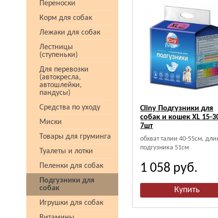
Переноски
Корм для собак
Лежаки для собак
Лестницы
(ступеньки)
Для перевозки
(автокресла,
автошлейки,
пандусы)
Средства по уходу
Cliny Подгузники для
собак и кошек XL 15-3
Миски
7шт
Товары для груминга
обхват талии 40-55см, дли
подгузника 51см
Туалеты и лотки
1 058
руб.
Пеленки для собак
Подгузники для
собак
Игрушки для собак
Витамины