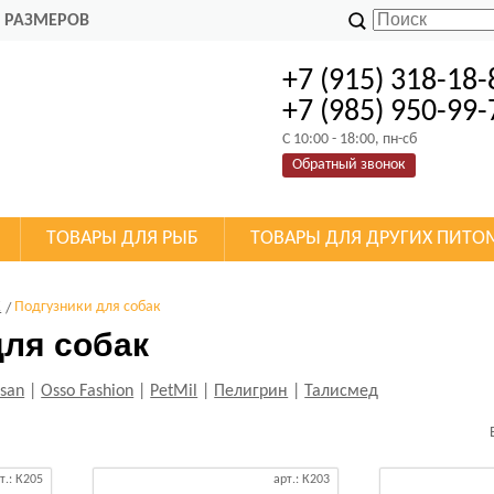
 РАЗМЕРОВ
+7 (915) 318-18-
+7 (985) 950-99-
C 10:00 - 18:00, пн-сб
Обратный звонок
ТОВАРЫ ДЛЯ РЫБ
ТОВАРЫ ДЛЯ ДРУГИХ ПИТО
К
Подгузники для собак
ля собак
xsan
|
Osso Fashion
|
PetMil
|
Пелигрин
|
Талисмед
т.: К205
арт.: К203