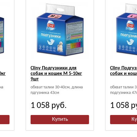
Cliny Подгузники для
Cliny Подгу
0кг
собак и кошек M 5-10кг
собак и кош
9шт
на
обхват талии 30-40см, длина
обхват талии 
пдгузника 43см
подгузника 47
1 058
руб.
1 058
р