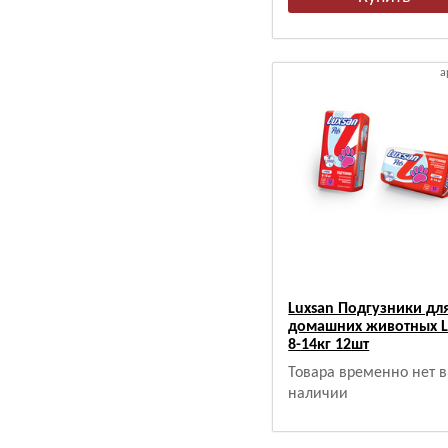
а
Luxsan Подгузники дл
домашних животных L
8-14кг 12шт
Товара временно нет в
наличии