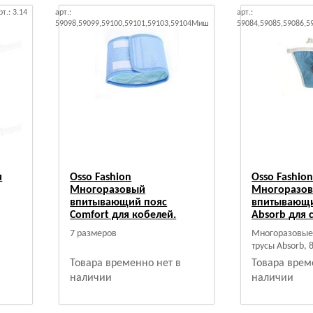
рт.: 3.14
арт.:
арт.:
59098,59099,59100,59101,59103,59104Миш
59084,59085,59086,
я
Osso Fashion
Osso Fashio
Многоразовый
Многоразо
впитывающий пояс
впитывающи
Comfort для кобелей.
Absorb для 
7 размеров
Многоразовы
трусы Absorb, 
Товара временно нет в
Товара врем
наличии
наличии