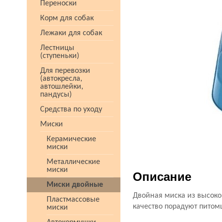
Переноски
Корм для собак
Лежаки для собак
Лестницы
(ступеньки)
Для перевозки
(автокресла,
автошлейки,
пандусы)
Средства по уходу
Миски
Керамические
миски
Металлические
миски
Описание
Миски двойные
Двойная миска из высоко
Пластмассовые
качество порадуют питомц
миски