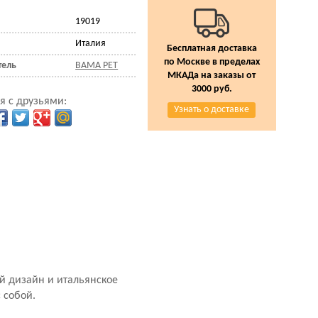
19019
Италия
Бесплатная доставка
по Москве в пределах
тель
BAMA PET
МКАДа на заказы от
3000 руб.
я с друзьями:
Узнать о доставке
й дизайн и итальянское
 собой.