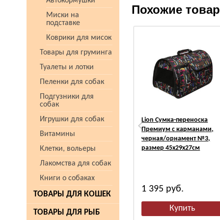
Автокормушки
Похожие това
Миски на
подставке
Коврики для мисок
Товары для груминга
Туалеты и лотки
Пеленки для собак
Подгузники для
собак
Игрушки для собак
Lion Сумка-переноска
Премиум с карманами,
Витамины
черная/орнамент №3,
размер 45х29х27см
Клетки, вольеры
Лакомства для собак
Книги о собаках
1 395
руб.
ТОВАРЫ ДЛЯ КОШЕК
ТОВАРЫ ДЛЯ РЫБ