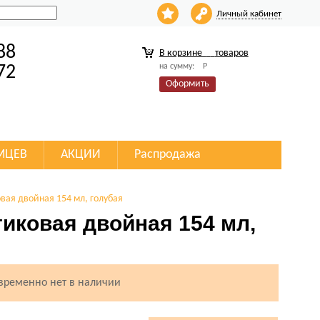
Личный кабинет
88
В корзине
товаров
на сумму:
Р
72
Оформить
МЦЕВ
АКЦИИ
Распродажа
вая двойная 154 мл, голубая
иковая двойная 154 мл,
 временно нет в наличии