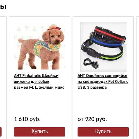
ры
АНТ Pinkaholic Шлейка-
АНТ Ошейник светящийся
жилетка для собак,
на светодиодах Pet Collar с
размер M, L, желтый микс
USB, 3 размера
1 610
руб.
от 920
руб.