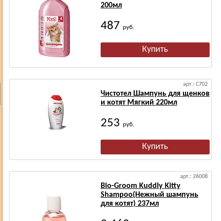
200мл
487
руб.
арт.: С702
Чистотел Шампунь для щенков
и котят Мягкий 220мл
253
руб.
арт.: 26008
Bio-Groom Kuddly Kitty
Shampoo(Нежный шампунь
для котят) 237мл