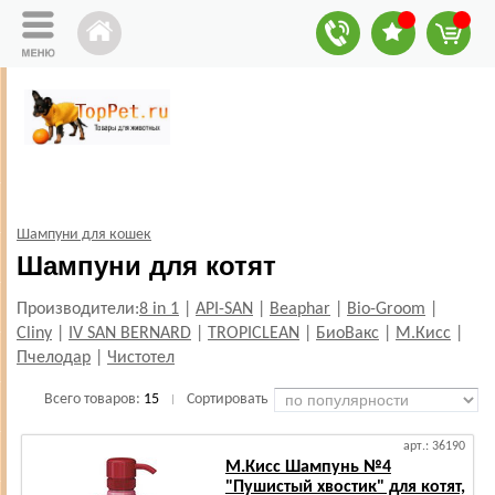
Шампуни для кошек
Шампуни для котят
Производители:
8 in 1
|
API-SAN
|
Beaphar
|
Bio-Groom
|
Cliny
|
IV SAN BERNARD
|
TROPICLEAN
|
БиоВакс
|
М.Кисс
|
Пчелодар
|
Чистотел
Всего товаров:
15
Сортировать
|
арт.: 36190
М.Кисс Шампунь №4
"Пушистый хвостик" для котят,