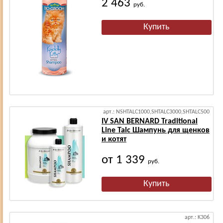
2 463
руб.
арт.: NSHTALC1000,SHTALC3000,SHTALC500
IV SAN BERNARD Traditional
Line Talc Шампунь для щенков
и котят
от 1 339
руб.
арт.: K306