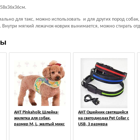
 58х36х36см.
льно для такс, можно использовать и для других пород собак, 
. Внутри мягкий лежачок-коврик вынимается, можно стирать от
ры
АНТ Pinkaholic Шлейка-
АНТ Ошейник светящийся
жилетка для собак,
на светодиодах Pet Collar с
размер M, L, желтый микс
USB, 3 размера