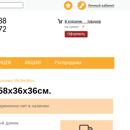
Личный кабинет
88
В корзине
товаров
на сумму:
Р
72
Оформить
МЦЕВ
АКЦИИ
Распродажа
 размер 58х36х36см.
58х36х36см.
 временно нет в наличии
ый домик