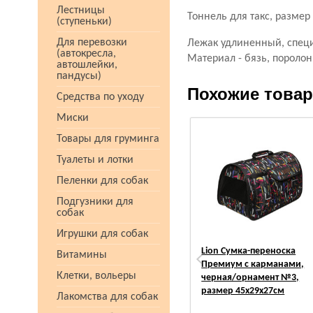
Лестницы
Тоннель для такс, размер
(ступеньки)
Для перевозки
Лежак удлиненный, специа
(автокресла,
Материал - бязь, поролон
автошлейки,
пандусы)
Похожие това
Средства по уходу
Миски
Товары для груминга
Туалеты и лотки
Пеленки для собак
Подгузники для
собак
Игрушки для собак
Lion Сумка-переноска
Витамины
Премиум с карманами,
Клетки, вольеры
черная/орнамент №3,
размер 45х29х27см
Лакомства для собак