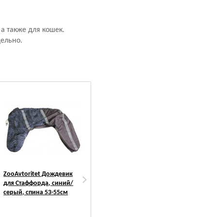
а также для кошек.
дельно.
ZooAvtoritet Дождевик
PetMil My Puppy
PetM
для Стаффорда, синий/
Подстилка впитывающая
Пеле
серый, спина 53-55см
одноразовая
впи
одно
ульт