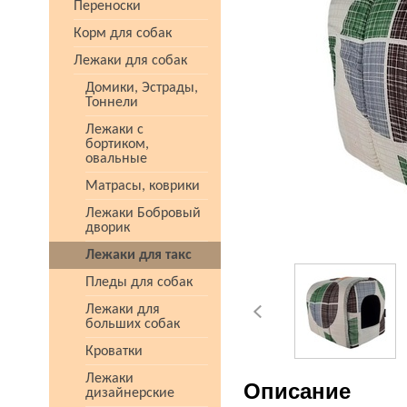
Переноски
Корм для собак
Лежаки для собак
Домики, Эстрады,
Тоннели
Лежаки с
бортиком,
овальные
Матрасы, коврики
Лежаки Бобровый
дворик
Лежаки для такс
Пледы для собак
Лежаки для
больших собак
Кроватки
Лежаки
Описание
дизайнерские