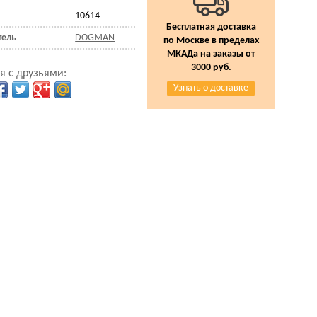
10614
Бесплатная доставка
тель
DOGMAN
по Москве в пределах
МКАДа на заказы от
3000 руб.
я с друзьями:
Узнать о доставке