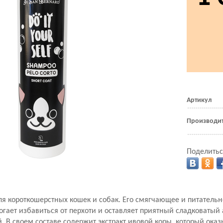
Артикул
Производи
Поделитьс
 короткошерстных кошек и собак. Его смягчающее и питательн
огает избавиться от перхоти и оставляет приятный сладковатый
. В своем составе содержит экстракт ивовой коры, который ока