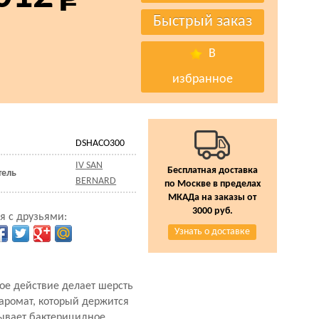
В
избранное
DSHAСО300
IV SAN
Бесплатная доставка
тель
BERNARD
по Москве в пределах
МКАДа на заказы от
3000 руб.
я с друзьями:
Узнать о доставке
ое действие делает шерсть
 аромат, который держится
зывает бактерицидное