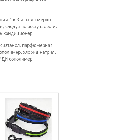
ции 1 к 3 и равномерно
 следуя по росту шерсти.
ть кондиционер.
ксиэтанол, парфюмерная
сополимер, хлорид натрия,
СМДИ сополимер,