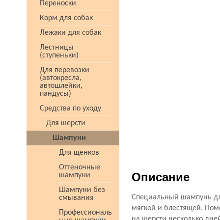
Переноски
Корм для собак
Лежаки для собак
Лестницы
(ступеньки)
Для перевозки
(автокресла,
автошлейки,
пандусы)
Средства по уходу
Для шерсти
Шампуни
Для щенков
Оттеночные
Описание
шампуни
Шампуни без
Специальный шампунь для
смывания
мягкой и блестящей. Пом
Профессиональ
на шерсти несколько дней