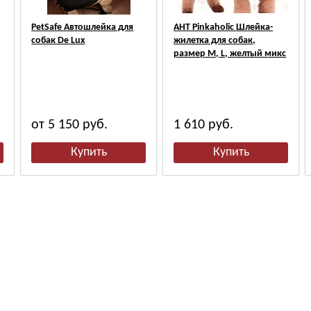
PetSafe Автошлейка для
АНТ Pinkaholic Шлейка-
собак De Lux
жилетка для собак,
размер M, L, желтый микс
от 5 150
руб.
1 610
руб.