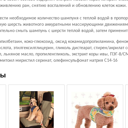
заживлению ран, снятию воспалений и обновлению клеток кожи.
ести необходимое количество шампуня с теплой водой в пропор
ную шерсть животного аккуратными массирующими движениями,
ательно смыть шампунь с шерсти теплой водой, затем примени
опилбетаин, коко-глюкозид, оксид кокамидопропиламина, фено
лота, этилгексилглицерин, гликоль дистеарат, стирен/акрилат 
л, льняное масло, пропиленгликоль, экстракт коры ивы, ПЭГ-8/
ьмитоил миристил серинат, олефинсульфонат натрия C14-16
ры