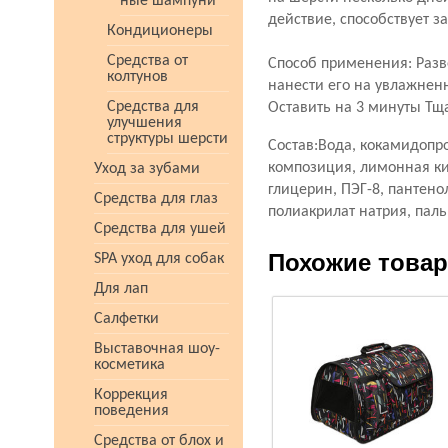
ные шампуни
действие, способствует 
Кондиционеры
Средства от
Способ применения: Разв
колтунов
нанести его на увлажнен
Средства для
Оставить на 3 минуты Тщ
улучшения
структуры шерсти
Состав:Вода, кокамидопр
композиция, лимонная кис
Уход за зубами
глицерин, ПЭГ-8, пантено
Средства для глаз
полиакрилат натрия, пал
Средства для ушей
Похожие това
SPA уход для собак
Для лап
Салфетки
Выставочная шоу-
косметика
Коррекция
поведения
Средства от блох и