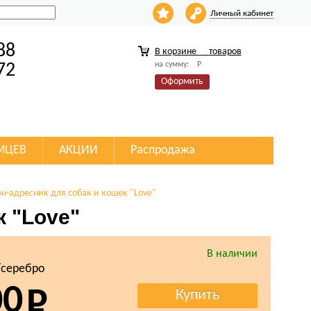
Личный кабинет
88
В корзине
товаров
на сумму:
Р
72
Оформить
МЦЕВ
АКЦИИ
Распродажа
н-адресник для собак и кошек "Love"
к "Love"
В наличии
/серебро
00