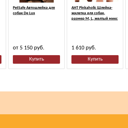
PetSafe Автошлейка для
АНТ Pinkaholic Шлейка-
собак De Lux
жилетка для собак,
размер M, L, желтый микс
от 5 150
руб.
1 610
руб.