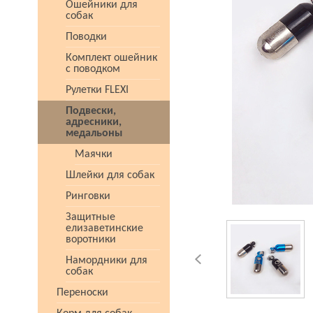
Ошейники для
собак
Поводки
Комплект ошейник
с поводком
Рулетки FLEXI
Подвески,
адресники,
медальоны
Маячки
Шлейки для собак
Ринговки
Защитные
елизаветинские
воротники
Намордники для
собак
Переноски