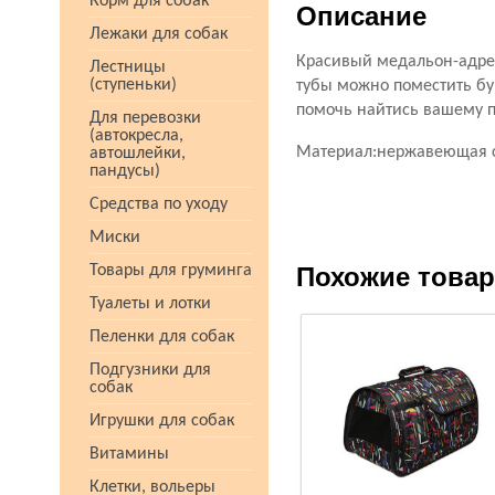
Корм для собак
Описание
Лежаки для собак
Красивый медальон-адрес
Лестницы
(ступеньки)
тубы можно поместить бу
помочь найтись вашему п
Для перевозки
(автокресла,
Материал:нержавеющая ст
автошлейки,
пандусы)
Средства по уходу
Миски
Товары для груминга
Похожие това
Туалеты и лотки
Пеленки для собак
Подгузники для
собак
Игрушки для собак
Витамины
Клетки, вольеры