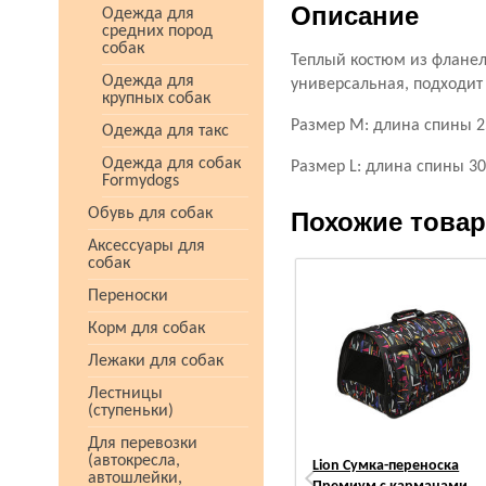
Описание
Одежда для
средних пород
собак
Теплый костюм из фланел
Одежда для
универсальная, подходит
крупных собак
Размер М: длина спины 25
Одежда для такс
Одежда для собак
Размер L: длина спины 30
Formydogs
Обувь для собак
Похожие това
Аксессуары для
собак
Переноски
Корм для собак
Лежаки для собак
Лестницы
(ступеньки)
Для перевозки
(автокресла,
Lion Сумка-переноска
автошлейки,