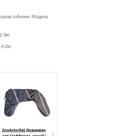
сунок собачек. Модель
-3кг.
4,2кг.
ZooAvtoritet Дождевик
PetMil My Puppy
PetM