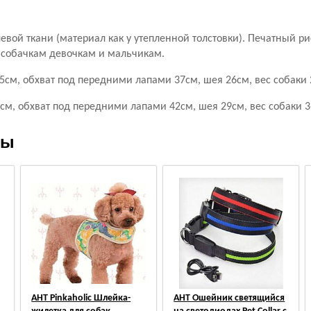
евой ткани (материал как у
утепленной толстовки). Печатный ри
 собачкам девочкам и мальчикам.
см, обхват под передними лапами 37см, шея 26см, вес собаки 2
см, обхват под передними лапами 42см, шея 29см, вес собаки 3-
ры
АНТ Pinkaholic Шлейка-
АНТ Ошейник светящийся