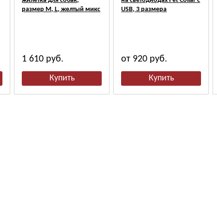
жилетка для собак,
на светодиодах Pet Collar с
размер M, L, желтый микс
USB, 3 размера
1 610
руб.
от 920
руб.