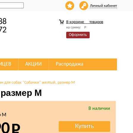
Личный кабинет
88
В корзине
товаров
на сумму:
Р
72
Оформить
МЦЕВ
АКЦИИ
Распродажа
юм для собак "Собачки" желтый, размер М
 размер М
В наличии
р М
90