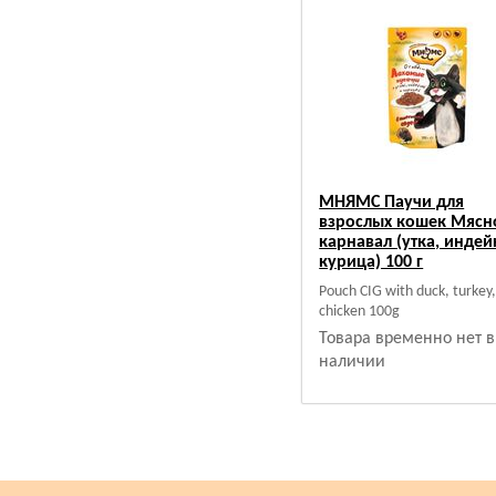
МНЯМС Паучи для
взрослых кошек Мясн
карнавал (утка, индей
курица) 100 г
Pouch CIG with duck, turkey
chicken 100g
Товара временно нет в
наличии