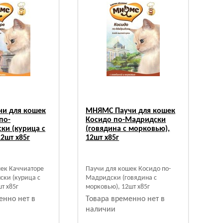
и для кошек
МНЯМС Паучи для кошек
по-
Косидо по-Мадридски
ки (курица с
(говядина с морковью),
12шт х85г
12шт х85г
шек Каччиаторе
Паучи для кошек Косидо по-
ски (курица с
Мадридски (говядина с
т х85г
морковью), 12шт х85г
енно нет в
Товара временно нет в
наличии