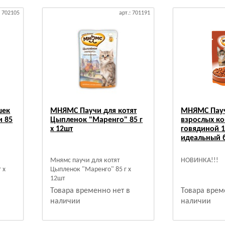
: 702105
арт.: 701191
шек
МНЯМС Паучи для котят
МНЯМС Пауч
и 85
Цыпленок "Маренго" 85 г
взрослых ко
х 12шт
говядиной 10
идеальный 
Мнямс паучи для котят
НОВИНКА!!!
 х
Цыпленок "Маренго" 85 г х
12шт
Товара временно нет в
Товара врем
наличии
наличии