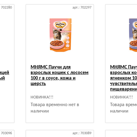
: 702280
арт.: 702297
МНЯМС Паучи для
МНЯМС Пауч
ицей
взрослых кошек с лососем
взрослых ко
ный
100 г в соусе, кожа и
ягненком 100
шерсть
чувствитель
пищеварен
НОВИНКА!!!
НОВИНКА!!!
Товара временно нет в
Товара врем
наличии
наличии
: 703096
арт.: 703089