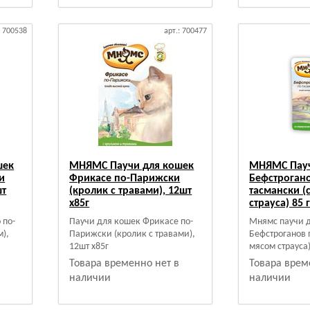
: 700538
арт.: 700477
шек
МНЯМС Паучи для кошек
МНЯМС Пауч
и
Фрикасе по-Парижски
Бефстрогано
шт
(кролик с травами), 12шт
тасмански (
х85г
страуса) 85 г
 по-
Паучи для кошек Фрикасе по-
Мнямс паучи 
м),
Парижски (кролик с травами),
Бефстроганов 
12шт х85г
мясом страуса)
Товара временно нет в
Товара врем
наличии
наличии