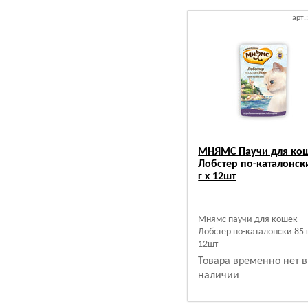
арт.
МНЯМС Паучи для ко
Лобстер по-каталонск
г х 12шт
Мнямс паучи для кошек
Лобстер по-каталонски 85 г
12шт
Товара временно нет в
наличии