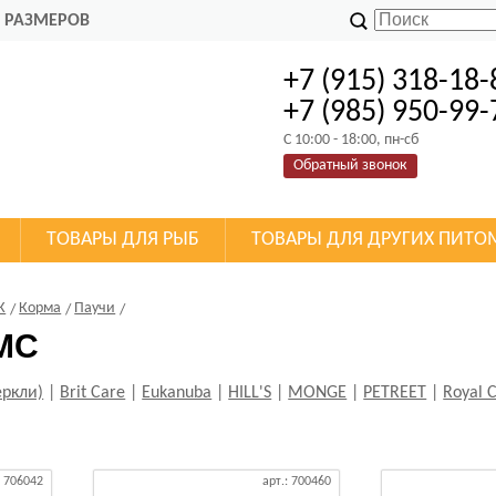
 РАЗМЕРОВ
+7 (915) 318-18-
+7 (985) 950-99-
C 10:00 - 18:00, пн-сб
Обратный звонок
ТОВАРЫ ДЛЯ РЫБ
ТОВАРЫ ДЛЯ ДРУГИХ ПИТО
К
Корма
Паучи
МС
еркли)
|
Brit Care
|
Eukanuba
|
HILL'S
|
MONGE
|
PETREET
|
Royal 
: 706042
арт.: 700460