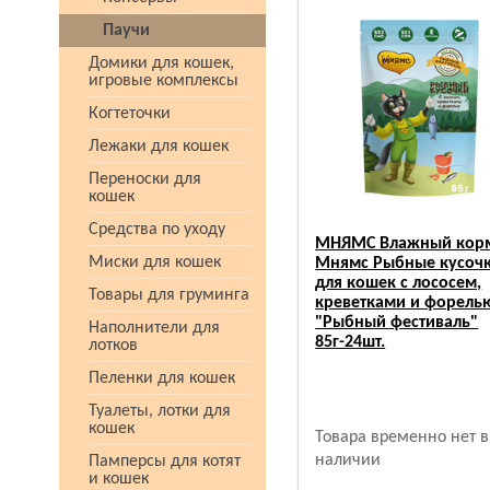
Паучи
Домики для кошек,
игровые комплексы
Когтеточки
Лежаки для кошек
Переноски для
кошек
Средства по уходу
МНЯМС Влажный кор
Миски для кошек
Мнямс Рыбные кусоч
для кошек с лососем,
Товары для груминга
креветками и форель
"Рыбный фестиваль"
Наполнители для
85г-24шт.
лотков
Пеленки для кошек
Туалеты, лотки для
кошек
Товара временно нет в
наличии
Памперсы для котят
и кошек