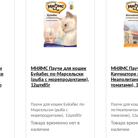
м
МНЯМС Паучи для кошек
МНЯМС Пауч
ки
Буйабес по-Марсельски
Каччиаторе 
(рыба с морепродуктами),
Неаполитанс
ю
12штх85г
томатами), 
Паучи для кошек Буйабес по-
Паучи для ко
Марсельски (рыба с
по-Неаполитан
морепродуктами), 12штх85г
томатами), 12ш
Товара временно нет в
Товара врем
наличии
наличии