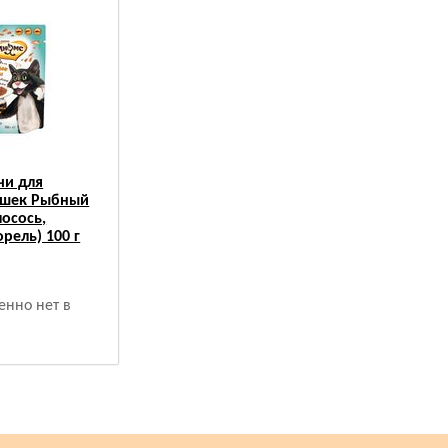
и для
ошек Рыбный
лосось,
рель) 100 г
енно нет в