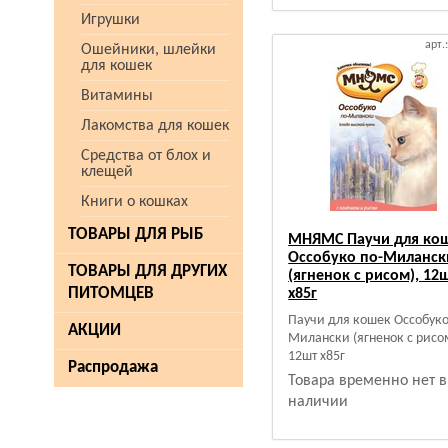
Игрушки
арт.
Ошейники, шлейки
для кошек
Витамины
Лакомства для кошек
Средства от блох и
клещей
Книги о кошках
ТОВАРЫ ДЛЯ РЫБ
МНЯМС Паучи для ко
Оссобуко по-Миланск
ТОВАРЫ ДЛЯ ДРУГИХ
(ягненок с рисом), 12
ПИТОМЦЕВ
х85г
Паучи для кошек Оссобуко
АКЦИИ
Милански (ягненок с рисо
12шт х85г
Распродажа
Товара временно нет в
наличии