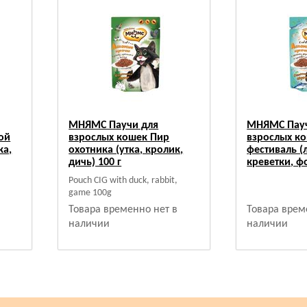
МНЯМС Паучи для
МНЯМС Пауч
ой
взрослых кошек Пир
взрослых к
ка,
охотника (утка, кролик,
фестиваль (
дичь) 100 г
креветки, фо
,
Pouch CIG with duck, rabbit,
game 100g
Товара временно нет в
Товара врем
наличии
наличии