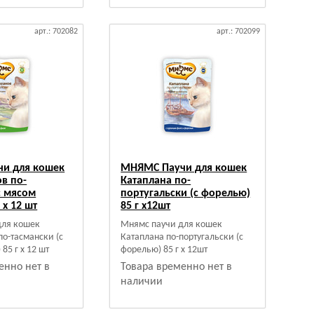
арт.: 702082
арт.: 702099
и для кошек
МНЯМС Паучи для кошек
в по-
Катаплана по-
с мясом
португальски (с форелью)
 х 12 шт
85 г х12шт
для кошек
Мнямс паучи для кошек
по-тасмански (с
Катаплана по-португальски (с
 85 г х 12 шт
форелью) 85 г х 12шт
енно нет в
Товара временно нет в
наличии