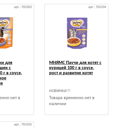
арт.: 702303
арт.: 702334
и для
МНЯМС Паучи для котят с
шек с
курицей 100 г в соусе,
 г в соусе,
рост и развитие котят
ное
ие
НОВИНКА!!!
енно нет в
Товара временно нет в
наличии
арт.: 703102