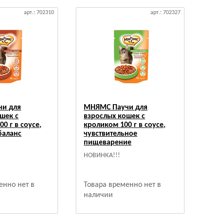
арт.: 702310
арт.: 702327
и для
МНЯМС Паучи для
шек с
взрослых кошек с
0 г в соусе,
кроликом 100 г в соусе,
баланс
чувствительное
пищеварение
НОВИНКА!!!
енно нет в
Товара временно нет в
наличии