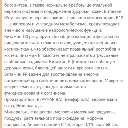
биосинтеза, а также нормальной работы центральной
нервной системы и поддержания здоровья кожи. Витамин
B5 участвует в переносе жирных кислот в митохондрии, В12
— в жировом и углеводном метаболизме, предупреждает
анемию и нарушение нейрологических функций.
Витамин D3 регулирует абсорбцию кальция и фосфора из
пищеварительного тракта и последующее отложение их в
костной ткани, что обеспечивает правильный рост зубов и
костей. Витамин Е помогает нейтрализовать агрессивные
свободные радикалы. Витамин Н (биотин) способствует
доровью кожи, блестящей шерсти и крепким когтям.
Витамин РР важен для восстановления энергии,
потраченной при сжигании питательных веществ. Микро- и
макроэлементы нужны для нормального
функционирования организма.
Производитель:
BEAPHAR B.V. (Беафар Б.В.), Европейский
союз, Нидерланды.
Минеральные вещества, молоко и молочные продукты,
продукты растительного происхождения, морские
водоросли. Анализ: протеин 0,1%, жиры 0,1%, зола 68,2%,