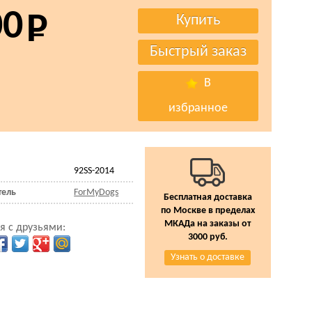
00
В
избранное
92SS-2014
тель
ForMyDogs
Бесплатная доставка
по Москве в пределах
МКАДа на заказы от
я с друзьями:
3000 руб.
Узнать о доставке