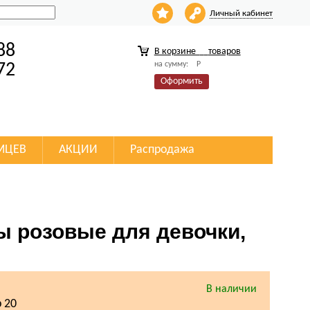
Личный кабинет
88
В корзине
товаров
на сумму:
Р
72
Оформить
МЦЕВ
АКЦИИ
Распродажа
ы розовые для девочки,
В наличии
 20