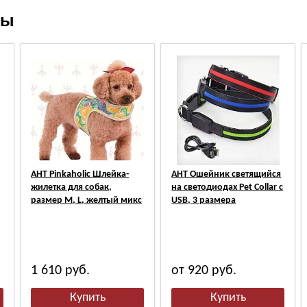
ры
АНТ Pinkaholic Шлейка-
АНТ Ошейник светящийся
жилетка для собак,
на светодиодах Pet Collar с
размер M, L, желтый микс
USB, 3 размера
1 610
руб.
от 920
руб.