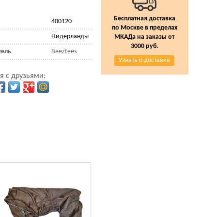
Бесплатная доставка
400120
по Москве в пределах
Нидерланды
МКАДа на заказы от
3000 руб.
тель
Beeztees
Узнать о доставке
я с друзьями: