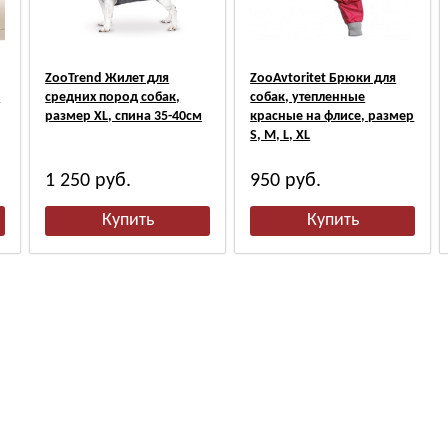
ZooTrend Жилет для
ZooAvtoritet Брюки для
,
средних пород собак,
собак, утепленные
размер XL, спина 35-40см
красные на флисе, размер
S, М, L, XL
1 250
руб.
950
руб.