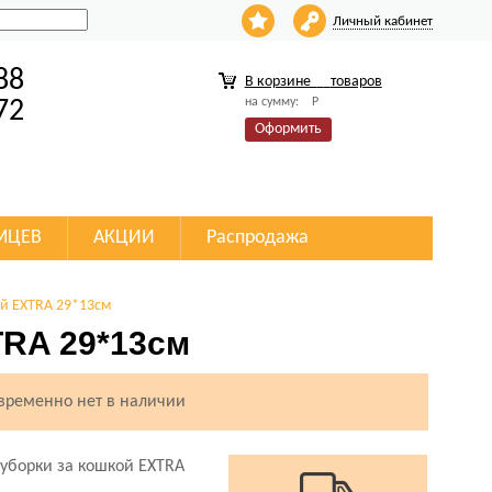
Личный кабинет
88
В корзине
товаров
на сумму:
Р
72
Оформить
МЦЕВ
АКЦИИ
Распродажа
ой EXTRA 29*13см
TRA 29*13см
 временно нет в наличии
 уборки за кошкой EXTRA