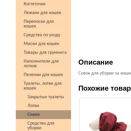
Когтеточки
Лежаки для кошек
Переноски для
кошек
Средства по уходу
Миски для кошек
Товары для груминга
Описание
Наполнители для
лотков
Совок для уборки за кош
Пеленки для кошек
Туалеты, лотки для
Похожие това
кошек
Закрытые туалеты
Лотки
Совки
Средства для
уборки