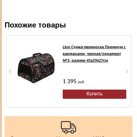
Похожие товары
Lion Сумка-переноска Премиум с
карманами, черная/орнамент
№3, размер 45х29х27см
1 395
руб.