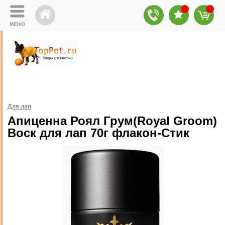
Для лап
Апиценна Роял Грум(Royal Groom)
Воск для лап 70г флакон-Стик