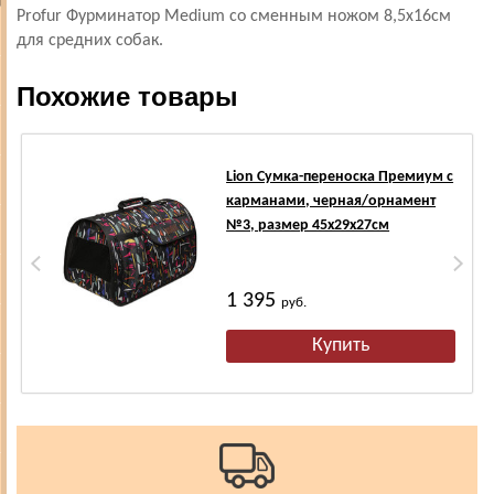
Profur Фурминатор Medium со сменным ножом 8,5х16см
для средних собак.
Похожие товары
Lion Сумка-переноска Премиум с
карманами, черная/орнамент
№3, размер 45х29х27см
1 395
руб.