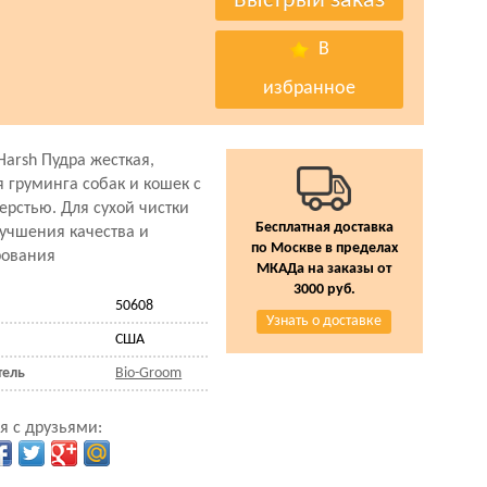
В
избранное
Harsh Пудра жесткая,
я груминга собак и кошек с
ерстью. Для сухой чистки
Бесплатная доставка
лучшения качества и
по Москве в пределах
рования
МКАДа на заказы от
3000 руб.
50608
Узнать о доставке
США
тель
Bio-Groom
я с друзьями: