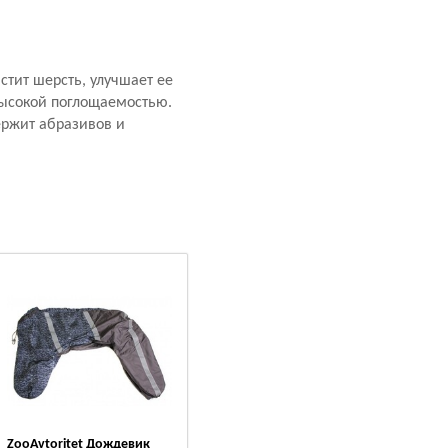
стит шерсть, улучшает ее
высокой поглощаемостью.
ержит абразивов и
ZooAvtoritet Дождевик
PetMil My Puppy
PetM