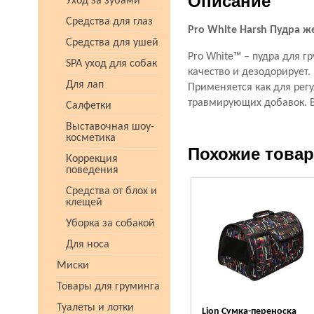
Описание
Уход за зубами
Средства для глаз
Pro White Harsh Пудра ж
Средства для ушей
Pro White™ – пудра для г
SPA уход для собак
качество и дезодорирует
Для лап
Применяется как для регу
травмирующих добавок. В
Салфетки
Выставочная шоу-
косметика
Похожие това
Коррекция
поведения
Средства от блох и
клещей
Уборка за собакой
Для носа
Миски
Товары для груминга
Туалеты и лотки
Lion Сумка-переноска