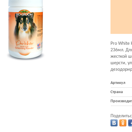
Pro White 
236мл. Дл
жесткой ш
шерсти, у
дезодори
Артикул
Страна
Производи
Поделитьс