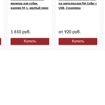
жилетка для собак,
на светодиодах Pet Collar с
размер M, L, желтый микс
USB, 3 размера
1 610
руб.
от 920
руб.