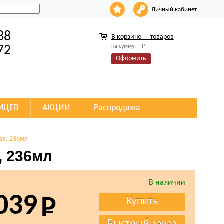
Личный кабинет
88
В корзине
товаров
на сумму:
Р
72
Оформить
МЦЕВ
АКЦИИ
Распродажа
ая, 236мл
, 236мл
В наличии
039