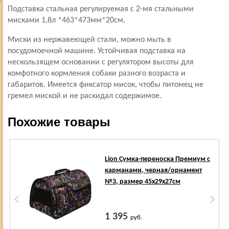
Подставка стальная регулируемая с 2-мя стальными
мисками 1,8л *463*473мм*20см.
Миски из нержавеющей стали, можно мыть в
посудомоечной машине. Устойчивая подставка на
нескользящем основании с регулятором высоты для
комфотного кормления собаки разного возраста и
габаритов. Имеется фиксатор мисок, чтобы питомец не
гремел миской и не раскидал содержимое.
Похожие товары
Lion Сумка-переноска Премиум с
карманами, черная/орнамент
№3, размер 45х29х27см
1 395
руб.