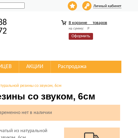
Личный кабинет
88
В корзине
товаров
на сумму:
Р
72
Оформить
МЦЕВ
АКЦИИ
Распродажа
атуральной резины со звуком, 6см
езины со звуком, 6см
 временно нет в наличии
чатый из натуральной
 звуком, 6см