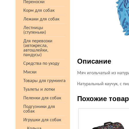
Переноски
Корм для собак
Лежаки для собак
Лестницы
(ступеньки)
Для перевозки
(автокресла,
автошлейки,
пандусы)
Описание
Средства по уходу
Миски
Мяч игольчатый из натура
Товары для груминга
Натуральный каучук, с пи
Туалеты и лотки
Похожие това
Пеленки для собак
Подгузники для
собак
Игрушки для собак
Кольца