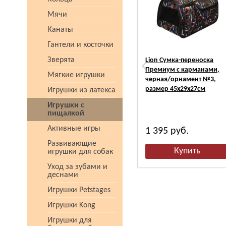
Мячи
Канаты
Гантели и косточки
Зверята
Lion Сумка-переноска
Премиум с карманами,
Мягкие игрушки
черная/орнамент №3,
размер 45х29х27см
Игрушки из латекса
Игрушки с
пищалкой
Активные игры
1 395
руб.
Развивающие
игрушки для собак
Уход за зубами и
деснами
Игрушки Petstages
Игрушки Kong
Игрушки для