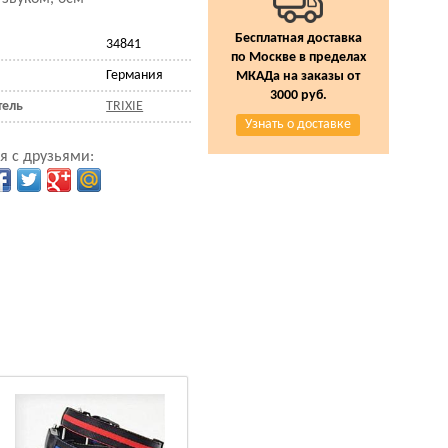
Бесплатная доставка
34841
по Москве в пределах
Германия
МКАДа на заказы от
3000 руб.
тель
TRIXIE
Узнать о доставке
я с друзьями: