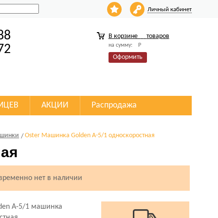
Личный кабинет
88
В корзине
товаров
на сумму:
Р
72
Оформить
МЦЕВ
АКЦИИ
Распродажа
ашинки
Oster Машинка Golden A-5/1 односкоростная
ная
 временно нет в наличии
den A-5/1 машинка
стная