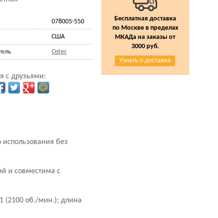
Бесплатная доставка
078005-550
по Москве в пределах
США
МКАДа на заказы от
3000 руб.
тель
Oster
Узнать о доставке
я с друзьями:
 использования без
ий и совместима с
1 (2100 об./мин.); длина