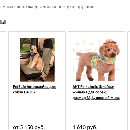
 масло; щёточка для чистки ножа; инструкция.
ры
PetSafe Автошлейка для
АНТ Pinkaholic Шлейка-
собак De Lux
жилетка для собак,
размер M, L, желтый микс
от 5 150
руб.
1 610
руб.