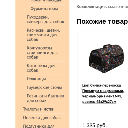
Ножи и насадки
Комплектация:
смазочное
Фурминаторы
Пуходерки,
Похожие това
сликеры для собак
Расчески, щетки,
тримминги для
собак
Колтунорезы,
стриппинги для
собак
Когтерезы для
собак
Ножницы
Lion Сумка-переноска
Грумерские столы
Премиум с карманами,
Резинки и бантики
черная/орнамент №3,
для собак
размер 45х29х27см
Туалеты и лотки
Пеленки для собак
1 395
руб.
Подгузники для