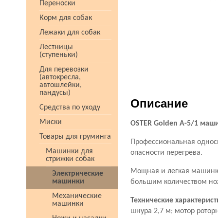
Переноски
Корм для собак
Лежаки для собак
Лестницы
(ступеньки)
Для перевозки
(автокресла,
автошлейки,
пандусы)
Описание
Средства по уходу
Миски
OSTER Golden A-5/1 маш
Товары для груминга
Профессиональная односк
Машинки для
опасности перегрева.
стрижки собак
Мощная и легкая машинка
Электрические
машинки
большим количеством но
Механические
Технические характерис
машинки
шнура 2,7 м; мотор роторн