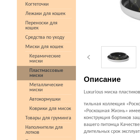
Когтеточки
Лежаки для кошек
Переноски для
кошек
Средства по уходу
Миски для кошек
Керамические
миски
Пластмассовые
миски
Описание
Металлические
миски
Luxurious миска пластико
Автокормушки
тильная коллекция «Роск
Коврики для мисок
«Роскошная Жизнь» имеет
конструкция бортиков за
Товары для груминга
вашего питомца Качествен
Наполнители для
длительных срок эксплуа
лотков