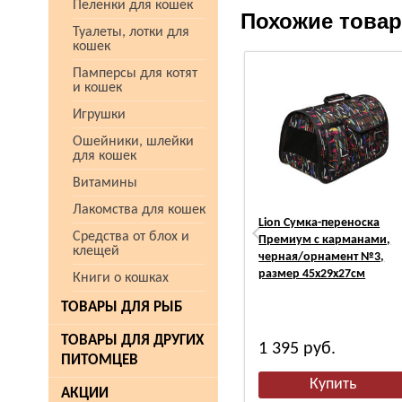
Пеленки для кошек
Похожие това
Туалеты, лотки для
кошек
Памперсы для котят
и кошек
Игрушки
Ошейники, шлейки
для кошек
Витамины
Лакомства для кошек
Lion Сумка-переноска
Средства от блох и
Премиум с карманами,
клещей
черная/орнамент №3,
размер 45х29х27см
Книги о кошках
ТОВАРЫ ДЛЯ РЫБ
ТОВАРЫ ДЛЯ ДРУГИХ
1 395
руб.
ПИТОМЦЕВ
АКЦИИ