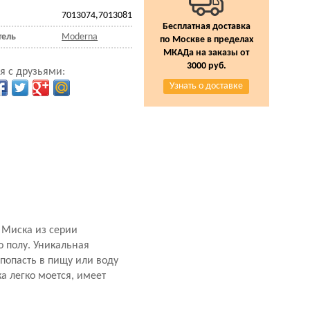
7013074,7013081
Бесплатная доставка
тель
Moderna
по Москве в пределах
МКАДа на заказы от
3000 руб.
я с друзьями:
Узнать о доставке
 Миска из серии
 полу. Уникальная
попасть в пищу или воду
а легко моется, имеет