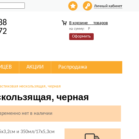
Личный кабинет
88
В корзине
товаров
на сумму:
Р
72
Оформить
МЦЕВ
АКЦИИ
Распродажа
ластиковая нескользящая, черная
скользящая, черная
 временно нет в наличии
5х3,2см и 350мл/17х5,3см