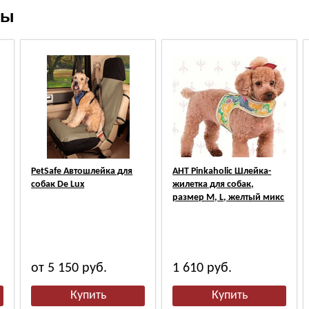
ры
PetSafe Автошлейка для
АНТ Pinkaholic Шлейка-
собак De Lux
жилетка для собак,
размер M, L, желтый микс
от 5 150
руб.
1 610
руб.