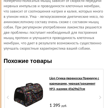
поперечно-полосатых мышц зависит от скорости передачи
нервных импульсов и проводимости клеточных мембран,
что зависит от соотношения натрия и калия, которых много
в утином мясе. Утка - легкоусвояемое диетические мясо, по
аминокислотному составу очень схоже с составом мышц
собак. При регулярном употреблении лакомства решаются
две проблемы: поступает необходимый для построения
мышц протеин и улучшается проводимость клеточных
мембран, что дает в результате возможность существенно
улучшать скоростные характиристика вашей собаки.
Похожие товары
Lion Сумка-переноска Премиум с
карманами, черная/орнамент
№3, размер 45х29х27см
1 395
руб.