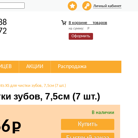
Личный кабинет
88
В корзине
товаров
на сумму:
Р
72
Оформить
МЦЕВ
АКЦИИ
Распродажа
hts XS для чистки зубов, 7,5см (7 шт.)
ки зубов, 7,5см (7 шт.)
В наличии
56