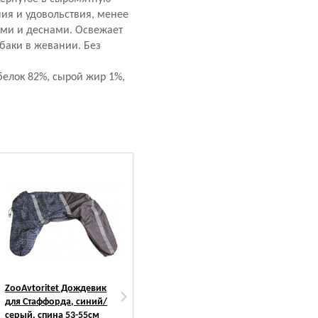
ния и удовольствия, менее
ами и деснами. Освежает
баки в жевании. Без
белок 82%, сырой жир 1%,
ZooAvtoritet Дождевик
PetMil My Puppy
PetM
для Стаффорда, синий/
Подстилка впитывающая
Пеле
серый, спина 53-55см
одноразовая
впи