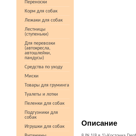
Переноски
Корм для собак
Лежаки для собак
Лестницы
(ступеньки)
Для перевозки
(автокресла,
автошлейки,
пандусы)
Средства по уходу
Миски
Товары для груминга
Туалеты и лотки
Пеленки для собак
Подгузники для
собак
Описание
Игрушки для собак
Витамины
8 IN 1(8 в 1)-Косточка De