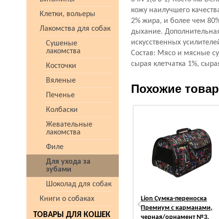
кожу наилучшего качества
Клетки, вольеры
2% жира, и более чем 8
Лакомства для собак
дыхание. Дополнительная
искусственных усилителей
Сушеные
лакомства
Состав: Мясо и мясные с
сырая клетчатка 1%, сыра
Косточки
Вяленые
Похожие това
Печенье
Колбаски
Жевательные
лакомства
Филе
Для ухода за
зубами
Шоколад для собак
Книги о собаках
Lion Сумка-переноска
Премиум с карманами,
ТОВАРЫ ДЛЯ КОШЕК
черная/орнамент №3,