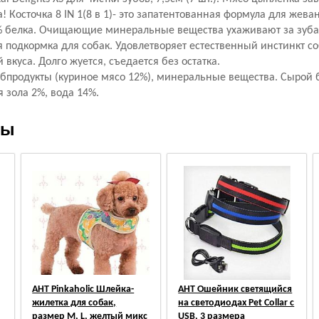
! Косточка 8 IN 1(8 в 1)- это запатентованная формула для жева
0% белка. Очищающие минеральные вещества ухаживают за зуб
 подкормка для собак. Удовлетворяет естественный инстинкт со
 вкуса. Долго жуется, съедается без остатка.
убпродукты (куриное мясо 12%), минеральные вещества. Сырой 
я зола 2%, вода 14%.
ры
АНТ Pinkaholic Шлейка-
АНТ Ошейник светящийся
жилетка для собак,
на светодиодах Pet Collar с
размер M, L, желтый микс
USB, 3 размера