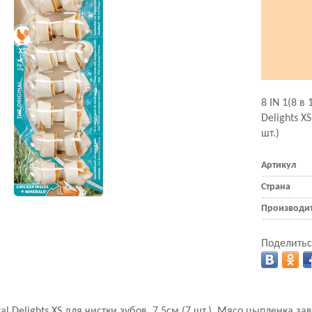
8 IN 1(8 в
Delights X
шт.)
Артикул
Страна
Производи
Поделитьс
ntal Delights XS для чистки зубов, 7,5см (7 шт.). Мясо цыпленка 