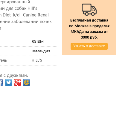
сервированный
й для собак Hill's
on Diet k/d Canine Renal
Бесплатная доставка
чение заболеваний почек,
по Москве в пределах
а
МКАДа на заказы от
3000 руб.
8010M
Узнать о доставке
Голландия
тель
HILL'S
я с друзьями: