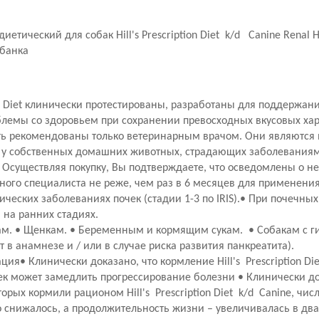
етический для собак Hill's Prescription Diet k/d Canine Renal 
 банка
ion Diet клинически протестированы, разработаны для поддержан
емы со здоровьем при сохранении превосходных вкусовых харак
 быть рекомендованы только ветеринарным врачом. Они являютс
и у собственных домашних животных, страдающих заболевания
! Осуществляя покупку, Вы подтверждаете, что осведомлены о 
ого специалиста не реже, чем раз в 6 месяцев для применени
ческих заболеваниях почек (стадии 1-3 по IRIS).• При почечны
 на ранних стадиях.
м. • Щенкам. • Беременным и кормящим сукам. • Собакам с г
 в анамнезе и / или в случае риска развития панкреатита).
я• Клинически доказано, что кормление Hill's Prescription Die
ек может замедлить прогрессирование болезни • Клинически док
орых кормили рационом Hill's Prescription Diet k/d Canine, чис
 снижалось, а продолжительность жизни – увеличивалась в дв