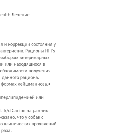
Health Лечение
ия и коррекции состояния у
теристик. Рационы Hill's
я выбором ветеринарных
ми или находящихся в
необходимости получения
я данного рациона.
х формах лейшманиоза.•
иперлипидемией или
t k/d Canine на ранних
азано, что у собак с
ло клинических проявлений
а раза.