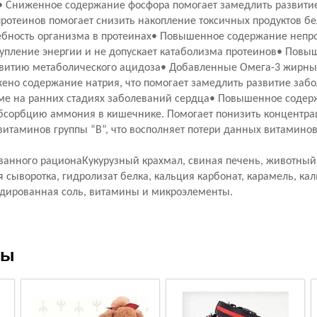
 Сниженное содержание фосфора помогает замедлить развитие
отеинов помогает снизить накопление токсичных продуктов бел
ебность организма в протеинах• Повышенное содержание непр
тупление энергии и не допускает катаболизма протеинов• Пов
звитию метаболического ацидоза• Добавленные Омега-3 жирны
ено содержание натрия, что помогает замедлить развитие заб
зме на ранних стадиях заболеваний сердца• Повышенное соде
абсорбцию аммония в кишечнике. Помогает понизить концентр
таминов группы “B”, что восполняет потери данных витаминов
анного рационаКукурузный крахмал, свиная печень, животный 
ая сыворотка, гидролизат белка, кальция карбонат, карамель, ка
̆одированная соль, витамины и микроэлементы.
ры