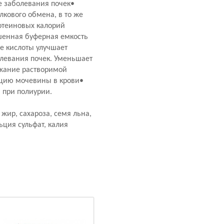
 заболевания почек•
кового обмена, в то же
отеиновых калорий
ышенная буферная емкость
е кислоты улучшает
олевания почек. Уменьшает
ржание растворимой
ацию мочевины в крови•
 при полиурии.
жир, сахароза, семя льна,
льция сульфат, калия