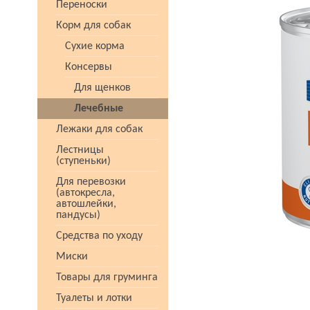
Переноски
Корм для собак
Сухие корма
Консервы
Для щенков
Лечебные
Лежаки для собак
Лестницы
(ступеньки)
Для перевозки
(автокресла,
автошлейки,
пандусы)
Средства по уходу
Миски
Товары для груминга
Туалеты и лотки