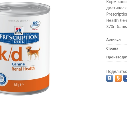
Корм кон
диетически
Prescripti
Health Ле
370г, банк
Артикул
Страна
Производи
Поделитьс