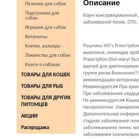
Описание
Пеленки для собак
Подгузники для
Корм консервированный ди
собак
заболеваний почек, 370г,
Игрушки для собак
Витамины
Рационы Hill's Prescript
Клетки, вольеры
животных, имеющих пробл
Лакомства для собак
Prescription Diet могут
Книги о собаках
врачей для диетотерапи
группе риска.Внимание!!
ТОВАРЫ ДЛЯ КОШЕК
рекомендации ветеринарн
ТОВАРЫ ДЛЯ РЫБ
Рекомендуется• При хрони
При заболеваниях сердца
ТОВАРЫ ДЛЯ ДРУГИХ
Не рекомендуется• Кошка
ПИТОМЦЕВ
панкреатитом (панкреатит
Дополнительная информаци
АКЦИИ
стадиях заболевания поч
Распродажа
заболеваниями почек, кот
заболевания значительно