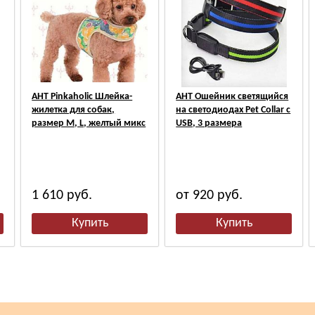
АНТ Pinkaholic Шлейка-
АНТ Ошейник светящийся
жилетка для собак,
на светодиодах Pet Collar с
размер M, L, желтый микс
USB, 3 размера
1 610
руб.
от 920
руб.