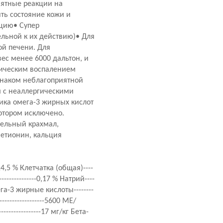
иятные реакции на
ть состояние кожи и
кцию• Супер
льной к их действию)• Для
й печени. Для
ес менее 6000 дальтон, и
оническим воспалением
наком неблагоприятной
м с неаллергическими
ика омега-3 жирных кислот
котором исключено.
фельный крахмал,
метионин, кальция
---14,5 % Клетчатка (общая)----
----------------0,17 % Натрий----
 Омега-3 жирные кислоты--------
----------------5600 МЕ/
---------------17 мг/кг Бета-