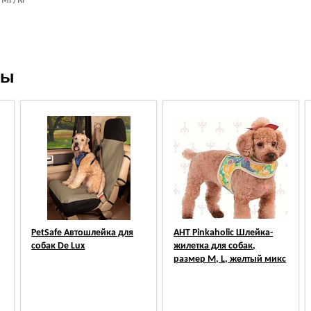
7 мг/кг
ры
PetSafe Автошлейка для
АНТ Pinkaholic Шлейка-
собак De Lux
жилетка для собак,
размер M, L, желтый микс