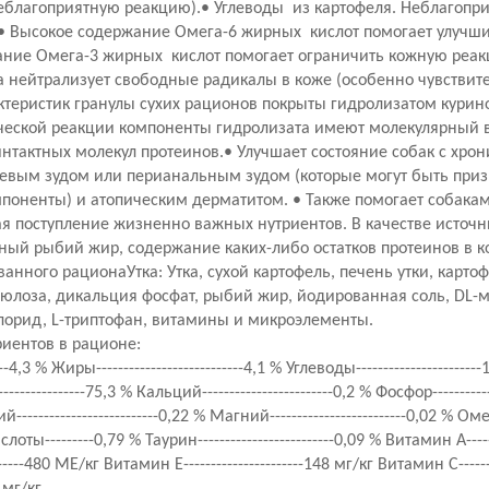
неблагоприятную реакцию).• Углеводы из картофеля. Неблагопр
• Высокое содержание Омега-6 жирных кислот помогает улучши
ание Омега-3 жирных кислот помогает ограничить кожную реа
 нейтрализует свободные радикалы в коже (особенно чувствите
ктеристик гранулы сухих рационов покрыты гидролизатом курино
еской реакции компоненты гидролизата имеют молекулярный в
интактных молекул протеинов.• Улучшает состояние собак с хр
евым зудом или перианальным зудом (которые могут быть приз
мпоненты) и атопическим дерматитом. • Также помогает собака
я поступление жизненно важных нутриентов. В качестве источн
ый рыбий жир, содержание каких-либо остатков протеинов в 
нного рационаУтка: Утка, сухой картофель, печень утки, карто
юлоза, дикальция фосфат, рыбий жир, йодированная соль, DL-
 хлорид, L-триптофан, витамины и микроэлементы.
иентов в рационе:
--4,3 % Жиры---------------------------4,1 % Углеводы--------------------
-----------------75,3 % Кальций------------------------0,2 % Фосфор---------
алий--------------------------0,22 % Магний-------------------------0,02 %
ы---------0,79 % Таурин-------------------------0,09 % Витамин A------
------480 МЕ/кг Витамин E----------------------148 мг/кг Витамин C-------