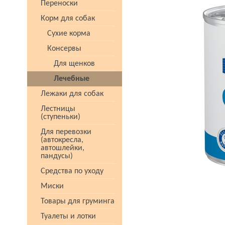
Переноски
Корм для собак
Сухие корма
Консервы
Для щенков
Лечебные
Лежаки для собак
Лестницы
(ступеньки)
Для перевозки
(автокресла,
автошлейки,
пандусы)
Средства по уходу
Миски
Товары для груминга
Туалеты и лотки