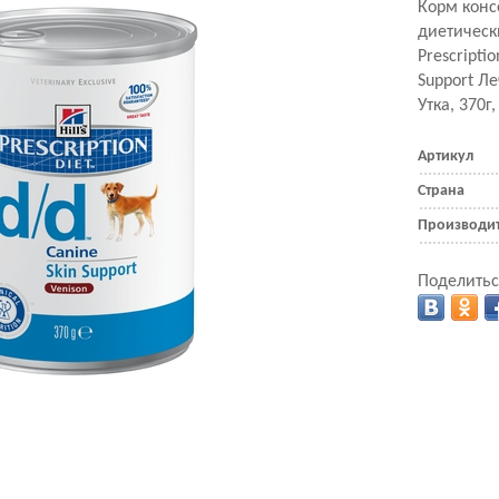
Корм кон
диетически
Prescripti
Support Л
Утка, 370г
Артикул
Страна
Производи
Поделитьс