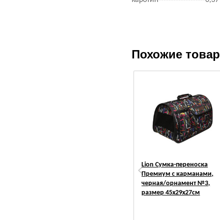
каротин-------------------0,3
Похожие това
Lion Сумка-переноска
Премиум с карманами,
черная/орнамент №3,
размер 45х29х27см