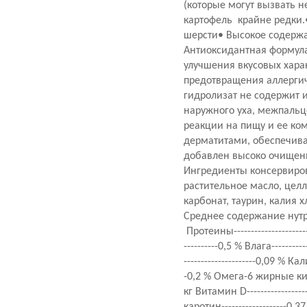
(которые могут вызвать 
картофель крайне редки.
шерсти• Высокое содерж
Антиоксидантная формула
улучшения вкусовых хара
предотвращения аллергич
гидролизат не содержит 
наружного уха, межпальц
реакции на пищу и ее ко
дерматитами, обеспечива
добавлен высоко очищенн
Ингредиенты консервирова
растительное масло, целл
карбонат, таурин, калия
Среднее содержание нутр
Протеины---------------------
----------0,5 % Влага---------
---------------------0,09 % К
-0,2 % Омега-6 жирные кислот
кг Витамин D----------------