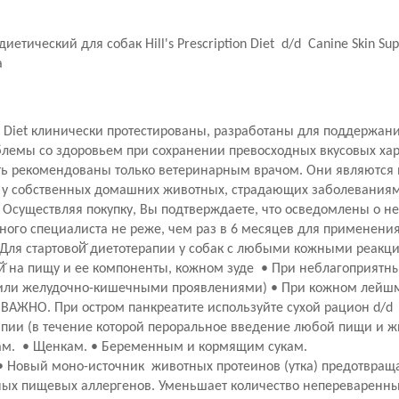
етический для собак Hill's Prescription Diet d/d Canine Skin S
а
ion Diet клинически протестированы, разработаны для поддержан
емы со здоровьем при сохранении превосходных вкусовых харак
 быть рекомендованы только ветеринарным врачом. Они являютс
и у собственных домашних животных, страдающих заболевания
! Осуществляя покупку, Вы подтверждаете, что осведомлены о 
ого специалиста не реже, чем раз в 6 месяцев для применени
Для стартовой̆ диетотерапии у собак с любыми кожными реакци
й̆ на пищу и ее компоненты, кожном зуде • При неблагоприятны
или желудочно-кишечными проявлениями) • При кожном лейшм
АЖНО. При остром панкреатите используйте сухой рацион d/d 
апии (в течение которой пероральное введение любой пищи и ж
ам. • Щенкам. • Беременным и кормящим сукам.
Новый моно-источник животных протеинов (утка) предотвраща
ных пищевых аллергенов. Уменьшает количество непереваренны