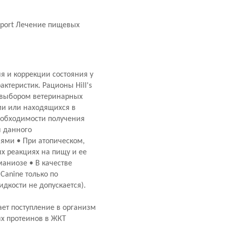
upport Лечение пищевых
ия и коррекции состояния у
теристик. Рационы Hill's
я выбором ветеринарных
ми или находящихся в
необходимости получения
я данного
ями • При атопическом,
х реакциях на пищу и ее
аниозе • В качестве
Canine только по
идкости не допускается).
ет поступление в организм
х протеинов в ЖКТ