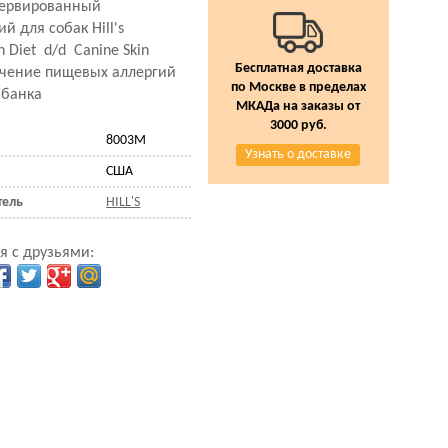
сервированный
й для собак Hill's
on Diet d/d Canine Skin
Бесплатная доставка
ечение пищевых аллергий
по Москве в пределах
, банка
МКАДа на заказы от
3000 руб.
8003M
Узнать о доставке
США
тель
HILL'S
я с друзьями: