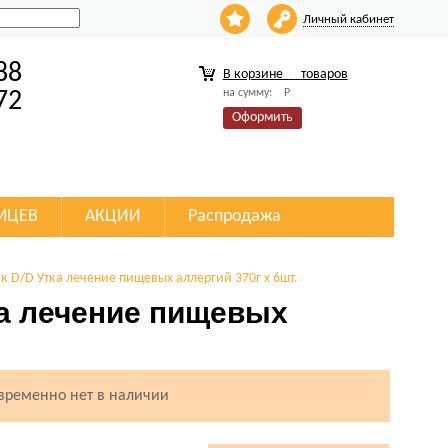
Личный кабинет
88
В корзине
товаров
на сумму:
Р
72
Оформить
МЦЕВ
АКЦИИ
Распродажа
ак D/D Утка лечение пищевых аллергий 370г х 6шт.
ка лечение пищевых
 временно нет в наличии