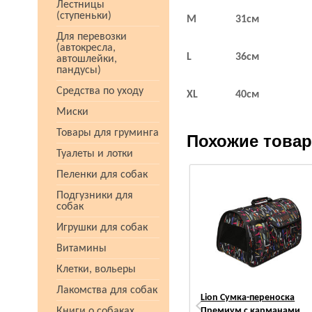
Лестницы
(ступеньки)
M
31см
Для перевозки
(автокресла,
L
36см
автошлейки,
пандусы)
Средства по уходу
XL
40см
Миски
Товары для груминга
Похожие това
Туалеты и лотки
Пеленки для собак
Подгузники для
собак
Игрушки для собак
Витамины
Клетки, вольеры
Лакомства для собак
Lion Сумка-переноска
Книги о собаках
Премиум с карманами,