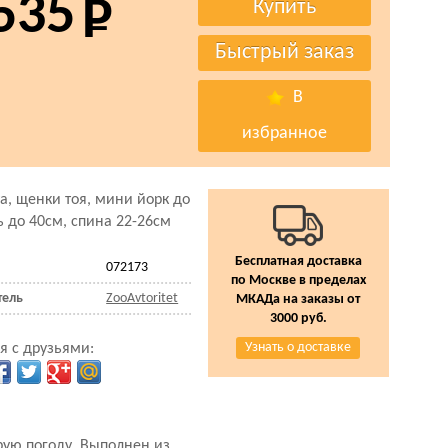
535
В
избранное
уа, щенки тоя, мини йорк до
дь до 40см, спина 22-26см
Бесплатная доставка
072173
по Москве в пределах
тель
ZooAvtoritet
МКАДа на заказы от
3000 руб.
Узнать о доставке
я с друзьями:
ую погоду. Выполнен из