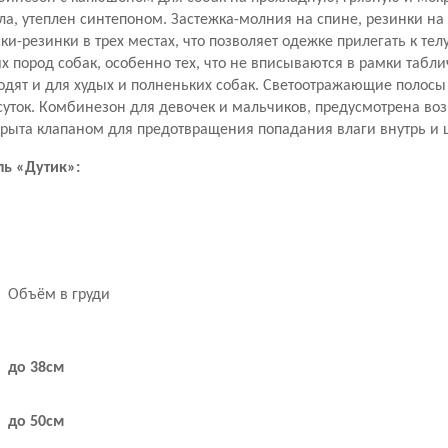
а, утеплен синтепоном. Застежка-молния на спине, резинки на
ски-резинки в трех местах, что позволяет одежке прилегать к те
х пород собак, особенно тех, что не вписываются в рамки таб
дходят и для худых и полненьких собак. Светоотражающие поло
суток. Комбинезон для девочек и мальчиков, предусмотрена во
крыта клапаном для предотвращения попадания влаги внутрь и 
ль «Дутик»:
Объём в груди
до 38см
до 50см