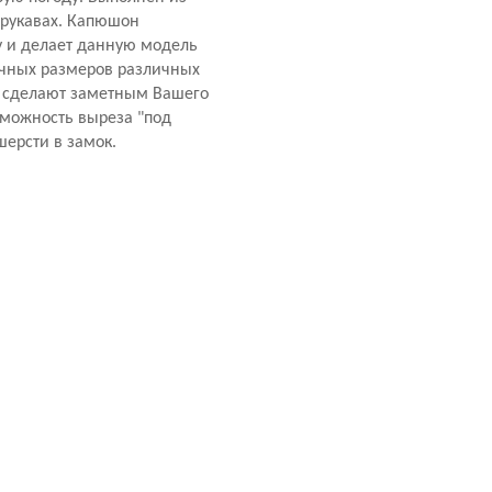
 рукавах. Капюшон
лу и делает данную модель
личных размеров различных
сы сделают заметным Вашего
зможность выреза "под
шерсти в замок.