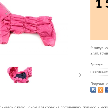
1 
S: чихуа-х
2,5кг, гру
Артикул
Производи
Поделитьс
инезон с капюшоном для собак на прохладную, грязную и мокр