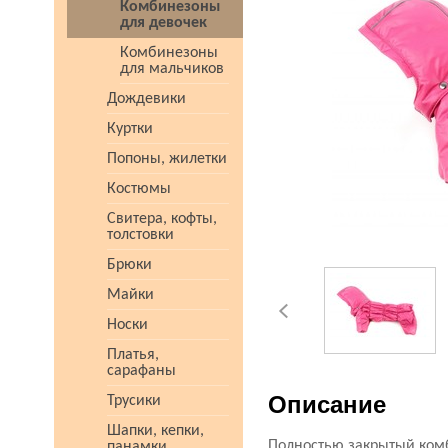
Комбинезоны
для девочек
Комбинезоны
для мальчиков
Дождевики
Куртки
Попоны, жилетки
Костюмы
Свитера, кофты,
толстовки
Брюки
Майки
Носки
Платья,
сарафаны
Описание
Трусики
Шапки, кепки,
Полностью закрытый комб
панамки