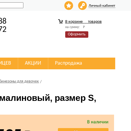
Личный кабинет
88
В корзине
товаров
на сумму:
Р
72
Оформить
МЦЕВ
АКЦИИ
Распродажа
бинезоны для девочек
 малиновый, размер S,
В наличии