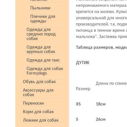
непромокаемого материал
Пыльники
крепится на кнопки. Кули
Плечики для
универсальной для многи
одежды
производителей, т.к. по
Одежда для
питомца в темное время 
средних пород
мальчика". Застежка при
собак
Одежда для
Таблица размеров, моде
крупных собак
Одежда для такс
ДУТИК
Одежда для собак
Formydogs
Обувь для собак
Длина по спине
Размер
Аксессуары для
собак
Переноски
XS
18см
Корм для собак
S
26см
Лежаки для собак