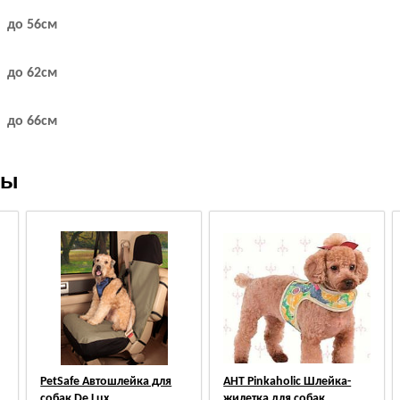
до 56см
до 62см
до 66см
ры
PetSafe Автошлейка для
АНТ Pinkaholic Шлейка-
собак De Lux
жилетка для собак,