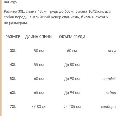
погоду.
Размер 3XL: спина 48см, грудь до 60см, рукава 10/15см, для
собак породы английский кокер спаниель, бигль и схожих
по размерам.
РАЗМЕР
ДЛИНА
СПИНЫ
ОБЪЁМ
ГРУДИ
3XL
50 см
60 см
англ
4XL
55 см
До
80 см
5XL
60 см
До
90 см
стаффт
6XL
65 см
До
94 см
лабра
7XL
77-
83 см
95-
105 см
сенберн