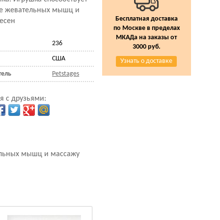
ке жевательных мышц и
Бесплатная доставка
есен
по Москве в пределах
МКАДа на заказы от
236
3000 руб.
США
Узнать о доставке
тель
Petstages
я с друзьями:
тельных мышц и массажу