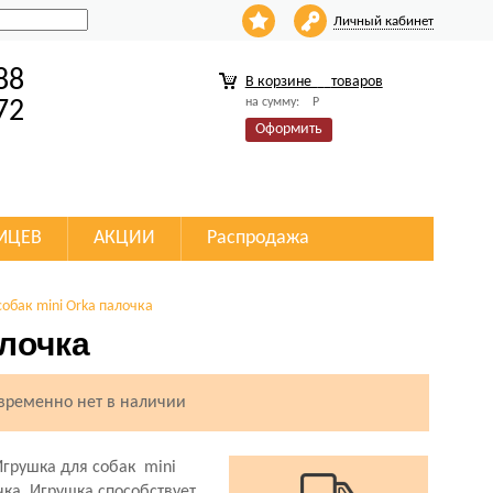
Личный кабинет
88
В корзине
товаров
на сумму:
Р
72
Оформить
МЦЕВ
АКЦИИ
Распродажа
собак mini Orka палочка
алочка
 временно нет в наличии
Игрушка для собак mini
чка. Игрушка способствует