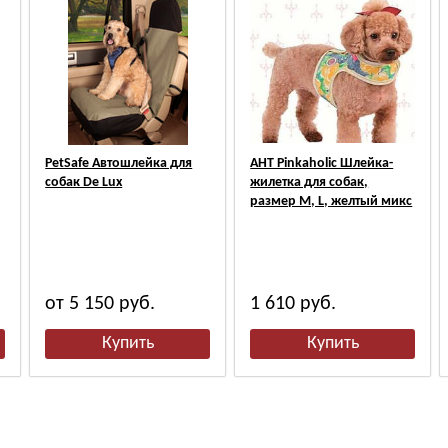
PetSafe Автошлейка для
АНТ Pinkaholic Шлейка-
собак De Lux
жилетка для собак,
размер M, L, желтый микс
от 5 150
руб.
1 610
руб.