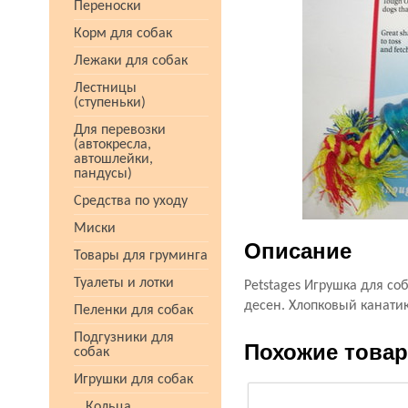
Переноски
Корм для собак
Лежаки для собак
Лестницы
(ступеньки)
Для перевозки
(автокресла,
автошлейки,
пандусы)
Средства по уходу
Миски
Описание
Товары для груминга
Туалеты и лотки
Petstages Игрушка для с
десен. Хлопковый канатик
Пеленки для собак
Подгузники для
Похожие това
собак
Игрушки для собак
Кольца