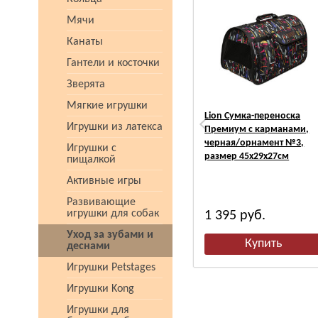
Мячи
Канаты
Гантели и косточки
Зверята
Мягкие игрушки
Lion Сумка-переноска
Игрушки из латекса
Премиум с карманами,
черная/орнамент №3,
Игрушки с
размер 45х29х27см
пищалкой
Активные игры
Развивающие
игрушки для собак
1 395
руб.
Уход за зубами и
деснами
Игрушки Petstages
Игрушки Kong
Игрушки для