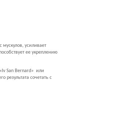
 мускулов, усиливает
пособствует ее укреплению
Iv San Bernard» или
о результата сочетать с