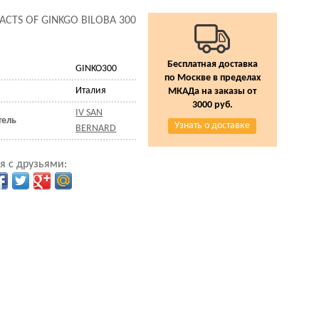
ACTS OF GINKGO BILOBA 300
Бесплатная доставка
GINKO300
по Москве в пределах
Италия
МКАДа на заказы от
3000 руб.
IV SAN
тель
Узнать о доставке
BERNARD
я с друзьями: