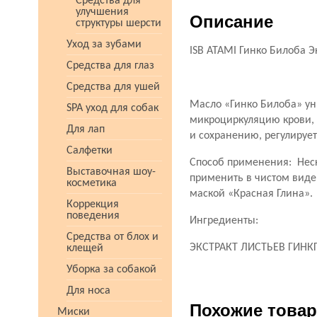
Средства для
улучшения
Описание
структуры шерсти
Уход за зубами
ISB ATAMI Гинко Билоба Э
Средства для глаз
Средства для ушей
Масло «Гинко Билоба» ун
SPA уход для собак
микроциркуляцию крови, 
Для лап
и сохранению, регулирует
Салфетки
Способ применения: Неск
Выставочная шоу-
применить в чистом виде 
косметика
маской «Красная Глина».
Коррекция
поведения
Ингредиенты:
Средства от блох и
ЭКСТРАКТ ЛИСТЬЕВ ГИНК
клещей
Уборка за собакой
Для носа
Похожие това
Миски