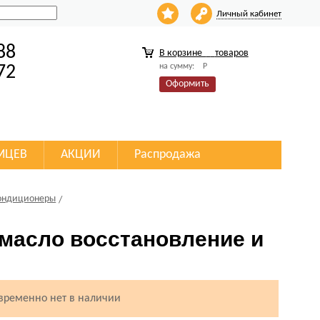
Личный кабинет
88
В корзине
товаров
на сумму:
Р
72
Оформить
МЦЕВ
АКЦИИ
Распродажа
ондиционеры
масло восстановление и
 временно нет в наличии