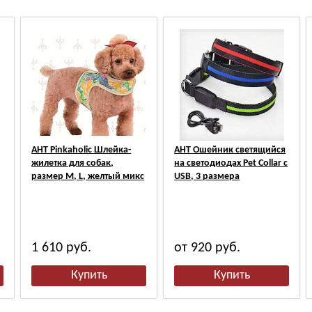
АНТ Pinkaholic Шлейка-
АНТ Ошейник светящийся
жилетка для собак,
на светодиодах Pet Collar с
размер M, L, желтый микс
USB, 3 размера
1 610
руб.
от 920
руб.