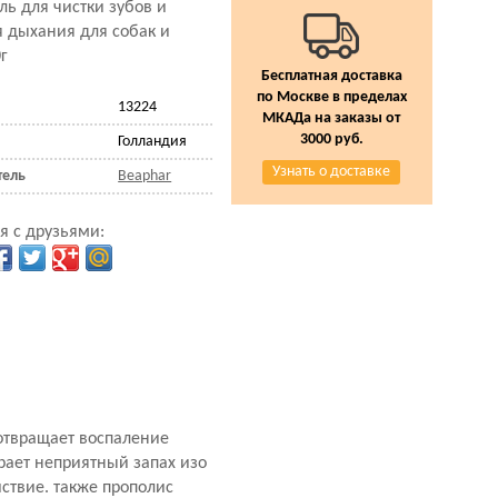
ль для чистки зубов и
 дыхания для собак и
г
Бесплатная доставка
по Москве в пределах
13224
МКАДа на заказы от
3000 руб.
Голландия
Узнать о доставке
тель
Beaphar
я с друзьями:
отвращает воспаление
рает неприятный запах изо
ствие. также прополис