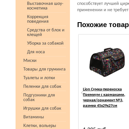
Выставочная шоу-
способствует лучшей цир
косметика
применении и не требует
Коррекция
поведения
Похожие това
Средства от блох и
клещей
Уборка за собакой
Для носа
Миски
Товары для груминга
Туалеты и лотки
Пеленки для собак
Lion Сумка-переноска
Премиум с карманами,
Подгузники для
собак
черная/орнамент №3,
размер 45х29х27см
Игрушки для собак
Витамины
Клетки, вольеры