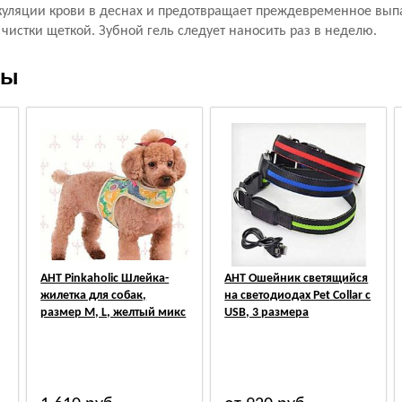
куляции крови в деснах и предотвращает преждевременное выпад
 чистки щеткой. Зубной гель следует наносить раз в неделю.
ры
АНТ Pinkaholic Шлейка-
АНТ Ошейник светящийся
жилетка для собак,
на светодиодах Pet Collar с
размер M, L, желтый микс
USB, 3 размера