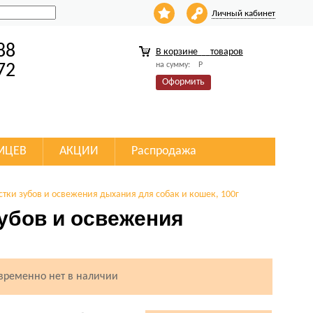
Личный кабинет
88
В корзине
товаров
на сумму:
Р
72
Оформить
МЦЕВ
АКЦИИ
Распродажа
истки зубов и освежения дыхания для собак и кошек, 100г
зубов и освежения
 временно нет в наличии