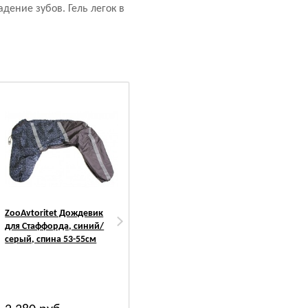
ение зубов. Гель легок в
ZooAvtoritet Дождевик
PetMil My Puppy
PetM
для Стаффорда, синий/
Подстилка впитывающая
Пеле
серый, спина 53-55см
одноразовая
впи
одно
ульт
60*4