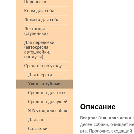
Переноски
Корм для собак
Лежаки для собак
Лестницы
(ступеньки)
Для перевозки
(автокресла,
автошлейки,
пандусы)
Средства по уходу
Для шерсти
Уход за зубами
Средства для глаз
Средства для ушей
Описание
SPA уход для собак
Beaphar Гель для чистки 
Для лап
десен собаки, очищает н
Салфетки
рта. Прополис, входящий