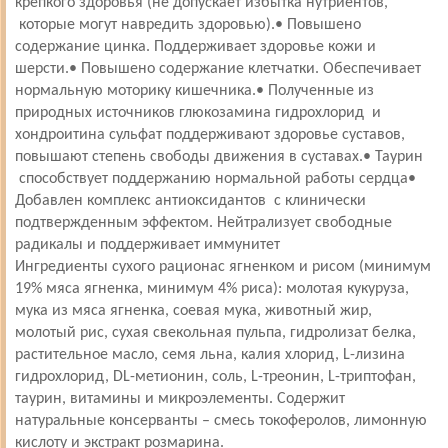
крепкого здоровья (не допускает избытка нутриентов,
которые могут навредить здоровью).• Повышено
содержание цинка. Поддерживает здоровье кожи и
шерсти.• Повышено содержание клетчатки. Обеспечивает
нормальную моторику кишечника.• Полученные из
природных источников глюкозамина гидрохлорид и
хондроитина сульфат поддерживают здоровье суставов,
повышают степень свободы движения в суставах.• Таурин
способствует поддержанию нормальной работы сердца•
Добавлен комплекс антиоксидантов с клинически
подтвержденным эффектом. Нейтрализует свободные
радикалы и поддерживает иммунитет
Ингредиенты сухого рационас ягненком и рисом (минимум
19% мяса ягненка, минимум 4% риса): молотая кукуруза,
мука из мяса ягненка, соевая мука, животный жир,
молотый рис, сухая свекольная пульпа, гидролизат белка,
растительное масло, семя льна, калия хлорид, L-лизина
гидрохлорид, DL-метионин, соль, L-треонин, L-триптофан,
таурин, витамины и микроэлементы. Содержит
натуральные консерванты – смесь токоферолов, лимонную
кислоту и экстракт розмарина.