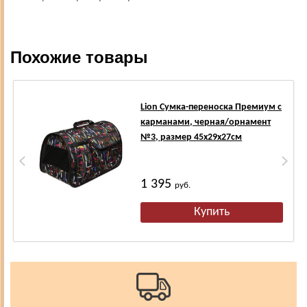
Похожие товары
Lion Сумка-переноска Премиум с
карманами, черная/орнамент
№3, размер 45х29х27см
1 395
руб.