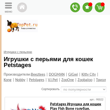
Игрушки с перьями
Игрушки с перьями для кошек
Petstages
Производители:
Beeztees
|
DOGMAN
|
GiGwi
|
Kitty City
|
Kong
|
Nobby
|
Petstages
|
V.I.Pet
|
ZooOne
|
Zoobaloo
|
Триол
Сортировать
арт.: 90022
Petstages Игрушка для кошек
Play Fish Bone голубая,