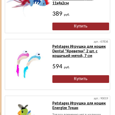
11х4х2см
389
руб.
арт.: 67836
Petstages Игрушка для кошек
Dental "Креветки" 2 шт. с
кошачьей мятой, 7 см
594
руб.
арт.: 90019
Petstages Игрушка для кошек
Energize Тукан
Товара временно нет в наличии