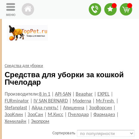
Средства для уборки
Средства для уборки за кошкой
Пчелодар
Производители:
8 in 1
|
API-SAN
|
Beaphar
|
EXPEL
|
FURminator
|
IV SAN BERNARD
|
Moderna
|
Mr.Fresh
|
Stefanplast
|
Айда гулять!
|
Апиценна
|
ЗооВорсин
|
ЗооКлин
|
ЗооСан
|
М.Кисс
|
Пчелодар
|
Фармадез
|
Хемилайн
|
Экопром
Сортировать