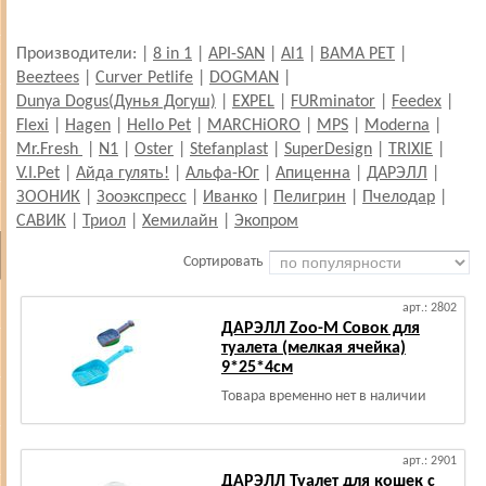
Производители:
|
8 in 1
|
API-SAN
|
Al1
|
BAMA PET
|
Beeztees
|
Curver Petlife
|
DOGMAN
|
Dunya Dogus(Дунья Догуш)
|
EXPEL
|
FURminator
|
Feedex
|
Flexi
|
Hagen
|
Hello Pet
|
MARCHiORO
|
MPS
|
Moderna
|
Mr.Fresh
|
N1
|
Oster
|
Stefanplast
|
SuperDesign
|
TRIXIE
|
V.I.Pet
|
Айда гулять!
|
Альфа-Юг
|
Апиценна
|
ДАРЭЛЛ
|
ЗООНИК
|
Зооэкспресс
|
Иванко
|
Пелигрин
|
Пчелодар
|
САВИК
|
Триол
|
Хемилайн
|
Экопром
Сортировать
арт.: 2802
ДАРЭЛЛ Zоо-М Совок для
туалета (мелкая ячейка)
9*25*4см
Товара временно нет в наличии
арт.: 2901
ДАРЭЛЛ Туалет для кошек с