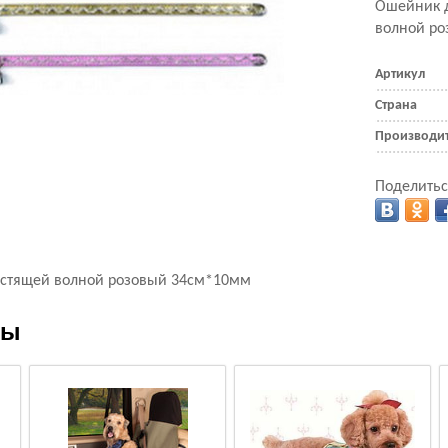
Ошейник д
волной р
Артикул
Страна
Производи
Поделитьс
естящей волной розовый 34см*10мм
ры