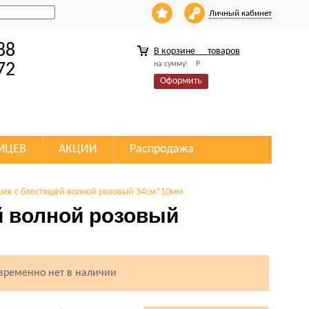
Личный кабинет
88
В корзине
товаров
на сумму:
Р
72
Оформить
МЦЕВ
АКЦИИ
Распродажа
шек с блестящей волной розовый 34см*10мм
й волной розовый
 временно нет в наличии