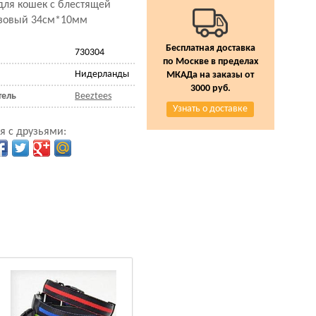
ля кошек с блестящей
озовый 34см*10мм
Бесплатная доставка
730304
по Москве в пределах
Нидерланды
МКАДа на заказы от
3000 руб.
тель
Beeztees
Узнать о доставке
я с друзьями: