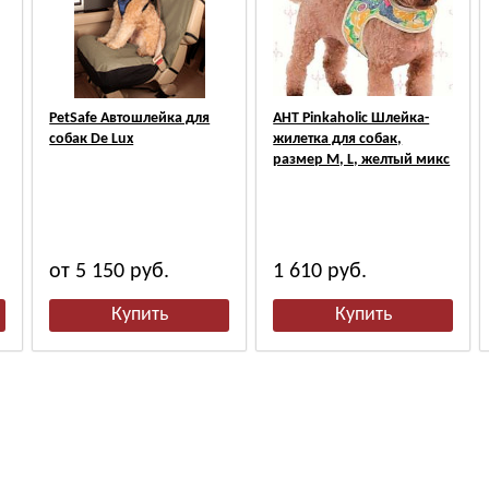
PetSafe Автошлейка для
АНТ Pinkaholic Шлейка-
собак De Lux
жилетка для собак,
размер M, L, желтый микс
от 5 150
руб.
1 610
руб.