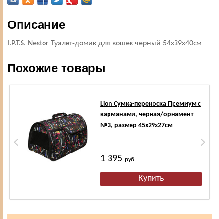
Описание
I.P.T.S. Nestor Туалет-домик для кошек черный 54х39х40см
Похожие товары
Lion Сумка-переноска Премиум с
карманами, черная/орнамент
№3, размер 45х29х27см
1 395
руб.