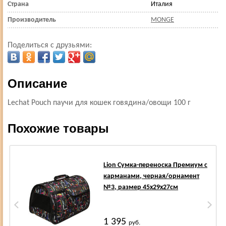
Страна
Италия
Производитель
MONGE
Поделиться с друзьями:
Описание
Lechat Pouch паучи для кошек говядина/овощи 100 г
Похожие товары
Lion Сумка-переноска Премиум с
карманами, черная/орнамент
№3, размер 45х29х27см
1 395
руб.