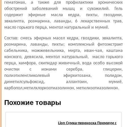
гематомах, а также для профилактики хронических
обострений заболеваний мышц и сухожилий. Гель
содержит эфирные масла кедра, пихты, гвоздики,
эвкалипта, розмарина, лаванды, 6 лекарственных трав,
масло горького перца, ментол натуральный и мумиё.
Состав: смесь эфирных масел кедра, гвоздики, эвкалипта,
розмарина, лаванды, пихты; комплексный фитоэкстракт
сабельника, можжевельника, мирта, иван-чая, каштана
конского, девясила, ментол натуральный, масло горького
перца, камфора, скипидар живичный, вода особо высокой
очистки с ионами серебра, глицерин,
полиэтиленгликолевый эфирхитозана, полидон,
диметилсульфоксид, аллантоин, мумиё,
карбопол,метилхлоризотиазолинон, метилизотиазолинон.
Похожие товары
Lion Сумка-переноска Премиум с