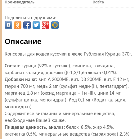
Производитель
Bozita
Поделиться с друзьями:
Описание
Консервы для кошек кусочки в желе Рубленая Курица 370г.
Состав:
курица (92% в кусочке), свинина, говядина,
карбонат кальция, дрожжи (β-1,3/1,6-глюкан 0,01%).
Добавки на кг:
вит. А 2000МЕ, вит. D3 200МЕ, вит. Е 12 мг,
таурин 700 мг, медь 2 мг (сульфат меди-(II), пентагидрат),
марганец 1,8 мг (оксид марганца –II и -III), цинк 14 мг
(сульфат цинка, моногидрат), йод 0,1 мг (йодат кальция,
моногидрат).
Содержит все витамины и минеральные вещества,
необходимые Вашей кошке.
Пищевая ценность, анализ:
белок 8,5%, жир 4,5%,
клетчатка 0,5%, минеральные вещества (сырая зола) 2,3%