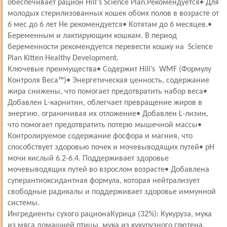
обеспечивает рацион Hill's Science Plan.Рекомендуется• Для
молодых стерилизованных кошек обоих полов в возрасте от
6 мес до 6 лет Не рекомендуется• Котятам до 6 месяцев.•
Беременным и лактирующим кошкам. В период
беременности рекомендуется перевести кошку на Science
Plan Kitten Healthy Development.
Ключевые преимущества• Содержит Hill’s WMF (Формулу
Контроля Веса™)• Энергетическая ценность, содержание
жира снижены, что помогает предотвратить набор веса•
Добавлен L-карнитин, облегчает превращение жиров в
энергию, ограничивая их отложение• Добавлен L-лизин,
что помогает предотвратить потерю мышечной массы•
Контролируемое содержание фосфора и магния, что
способствует здоровью почек и мочевыводящих путей• pH
мочи кислый 6.2-6.4. Поддерживает здоровье
мочевыводящих путей во взрослом возрасте• Добавлена
суперантиоксидантная формула, которая нейтрализует
свободные радикалы и поддерживает здоровье иммунной
системы.
Ингредиенты сухого рационаКурица (32%): Кукуруза, мука
из мяса домашней птицы, мука из кукурузного глютена,