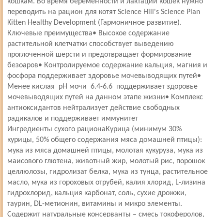
кошкам. Во время беременности и лактации кошек нужно
переводить на рацион для котят Science Hill's Science Plan
Kitten Healthy Development (Гармоничное развитие).
Ключевые преимущества• Высокое содержание
растительной клетчатки способствует выведению
проглоченной шерсти и предотвращает формирование
безоаров• Контролируемое содержание кальция, магния и
фосфора поддерживает здоровье мочевыводящих путей•
Менее кислая pH мочи 6.4-6.6 поддерживает здоровье
мочевыводящих путей на данном этапе жизни• Комплекс
антиоксидантов нейтрализует действие свободных
радикалов и поддерживает иммунитет
Ингредиенты сухого рационаКурица (минимум 30%
курицы, 50% общего содержания мяса домашней птицы):
мука из мяса домашней птицы, молотая кукуруза, мука из
маисового глютена, животный жир, молотый рис, порошок
целлюлозы, гидролизат белка, мука из тунца, растительное
масло, мука из гороховых отрубей, калия хлорид, L-лизина
гидрохлорид, кальция карбонат, соль, сухие дрожжи,
таурин, DL-метионин, витамины и микро элементы.
Содержит натуральные консерванты – смесь токоферолов,